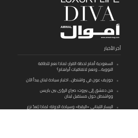
أخر الأخبار
السعودية أمام لحظة القرار: لماذا نعم للطاقة
النووية… ونعم لاتفاقيات أبراهام؟
جوزيف عون في واشنطن.. اختبار سيادة لبنان يبدأ الآن
من دمشق إلى بيروت: صراع الرؤى بين باريس
وواشنطن حول مستقبل لبنان
اليسار اللبناني «اليقظ» وسيادة الدولة: لماذا يُعدّ نزع
سلاح حزب الله الطريق الوحيد إلى مستقبل لبنان؟
Facebook
Twitter