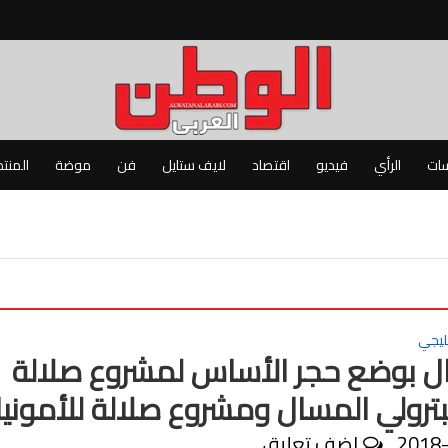
سات
الرأي
فيديو
اقتصاد
لايف ستايل
فن
موضة
المنت
ليجي
ال بوضع حجر الأساس لمشروع صلالة
لبترولي المسال ومشروع صلالة للأمونيا
2018
اضف تعليق