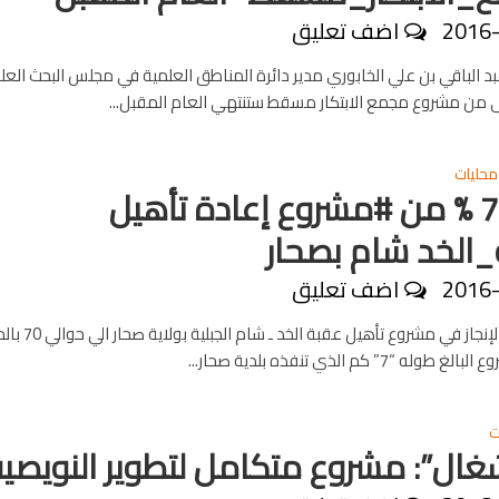
2016
اضف تعليق
عبد الباقي بن علي الخابوري مدير دائرة المناطق العلمية في مجلس البحث الع
لى من مشروع مجمع الابتكار مسقط ستنتهي العام المقبل...
محليات
إنجاز 70 % من #مشروع إعادة تأهيل
الخد شام بصحار
2016
اضف تعليق
وصلت نسبة الإنجاز في مشروع تأهي
ه “7” كم الذي تنفذه بلدية صحار...
ت
شغال”: مشروع متكامل لتطوير النويصي