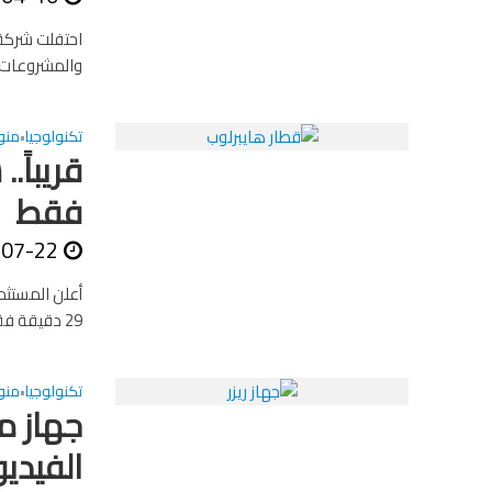
احتفلت شركة 
والمشروعات ا
تكنولوجيا
منو
•
قريباً
فقط
-07-22
أعلن المستثم
29 دقيقة فقط نال موافقة شفوية من الحكومة، مبدياً “التفاؤل” إزاء...
تكنولوجيا
منو
•
جهاز م
الفيديو