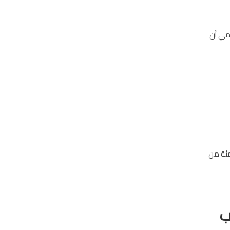
لمي أن
ل عقبة الخد ـ شام الجبلية بولاية صحار الي حوالي 70 بالمئة من
ب