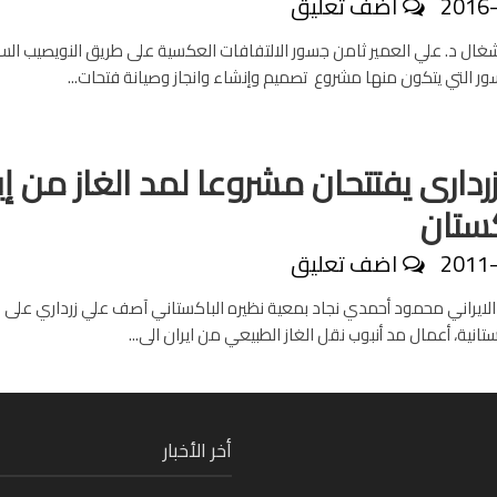
2016
اضف تعليق
لأشغال د. علي العمير ثامن جسور الالتفافات العكسية على طريق النويصيب الس
ور التي يتكون منها مشروع تصميم وإنشاء وانجاز وصيانة فتحات...
ردارى يفتتحان مشروعا لمد الغاز من إي
كستان
2011
اضف تعليق
 الايراني محمود أحمدي نجاد بمعية نظيره الباكستاني آصف علي زرداري على 
كستانية، أعمال مد أنبوب نقل الغاز الطبيعي من ايران الى...
Fa
أخر الأخبار