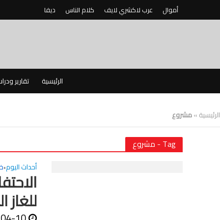
أموال
عرب لاكشري لايف
كلام الناس
ديفا
الرئيسية
تقارير ودرا
الرئيسية
»
مشروع
Tag - مشروع
أحداث اليوم
خ
•
الاحتف
للغاز ا
-04-10