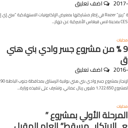
2017
اضف تعليق
كشفت شركة “ريزر” Razer في إطار مشاركتها بمعرض الإلكترونيات الاستهلاكية “سي إي
محليات
إنجاز 90 % من مشروع جسر وادي بني هني
اق
2016
اضف تعليق
وصلت ن
ني، وتشرف على تنفيذه وزارة...
محليات
المرحلة الأولي بمشروع ”
الابتكار_مسقط” العام المقبل