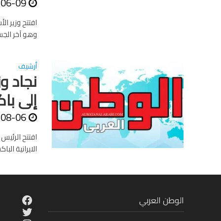
-06-09
افتتح وزير ا
وهو آخر الجس
أرشيف
نجاد وز
إلى با
-08-06
افتتح الرئيس
الايرانية البا
cebook
الوطن العربي
Twitter