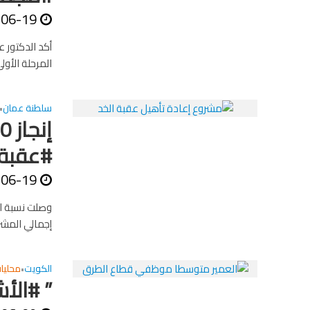
-06-19
أكد الدكتور 
المرحلة الأو
سلطنة عمان
•
#عقبة_
-06-19
إجمالي المشروع البالغ طول
الكويت
محليا
•
” #الأ