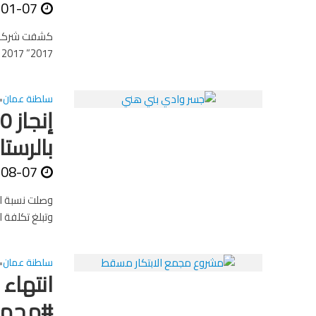
-01-07
2017” CES 2017 بمدينة لاس فيغاس الأميركية عن جهاز...
سلطنة عمان
•
بالرست
-08-07
وتبلغ تكلفة المشروع 1.722.650 مليون ريال عما
سلطنة عمان
•
انتهاء 
#مجمع_