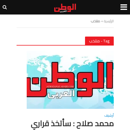
الرئيسية
»
منتخب
Tag - منتخب
أرشيف
محمد صلاح : سأتخذ قراري