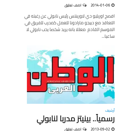
2014-01-06
اضف تعليق
افصح اوريليو دي لاورينتس رئيس نابولي عن رغبته في
التعاقد مع دييجو مارادونا للعمل كمدرب للفريق في
الموسم القادم معللا بانه يريد شخصا يحب نابولي لا
ساعيا...
أرشيف
رسمياً.. بينيتز مدربا لنابولي
2013-09-02
اضف تعليق