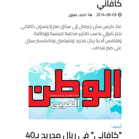
كافاني
2014-08-06
اضف تعليق
عاد باريس سان جيرمان إلى سباق ضم إدينسون كافاني
نجم نابولي بحسب تقارير صحفية فرنسية وإيطالية.
وتتنافس أندية ريال مدريد وتشيلسي ومانشستر سيتي
على ضم هداف...
أرشيف
"كافانى" فى ريال مدريد بـ40