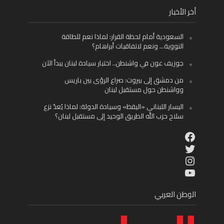
أخر الأخبار
السعودية أمام لحظة القرار: لماذا نعم للطاقة
النووية… ونعم لاتفاقيات أبراهام؟
جوزيف عون في واشنطن.. اختبار سيادة لبنان يبدأ الآن
من دمشق إلى بيروت: صراع الرؤى بين باريس
وواشنطن حول مستقبل لبنان
اليسار اللبناني «اليقظ» وسيادة الدولة: لماذا يُعدّ نزع
سلاح حزب الله الطريق الوحيد إلى مستقبل لبنان؟
Facebook
Twitter
Instagram
YouTube
الوطن العربي