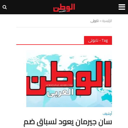
الرئيسية
»
نابولى
Tag - نابولى
أرشيف
سان جيرمان يعود لسباق ضم