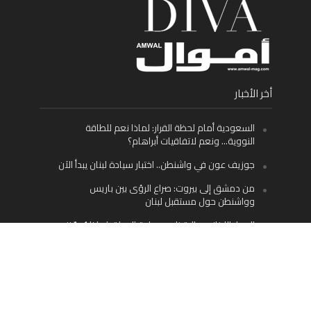
أخر الأخبار
السعودية أمام لحظة القرار: لماذا نعم للطاقة
النووية… ونعم لاتفاقيات أبراهام؟
جوزيف عون في واشنطن.. اختبار سيادة لبنان يبدأ الآن
من دمشق إلى بيروت: صراع الرؤى بين باريس
وواشنطن حول مستقبل لبنان
اليسار اللبناني «اليقظ» وسيادة الدولة: لماذا يُعدّ نزع
سلاح حزب الله الطريق الوحيد إلى مستقبل لبنان؟
Facebook
Twitter
Instagram