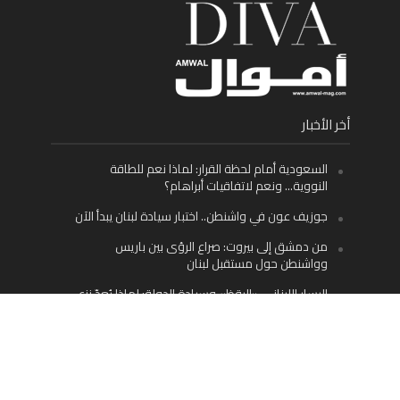
أخر الأخبار
السعودية أمام لحظة القرار: لماذا نعم للطاقة
النووية… ونعم لاتفاقيات أبراهام؟
جوزيف عون في واشنطن.. اختبار سيادة لبنان يبدأ الآن
من دمشق إلى بيروت: صراع الرؤى بين باريس
وواشنطن حول مستقبل لبنان
اليسار اللبناني «اليقظ» وسيادة الدولة: لماذا يُعدّ نزع
سلاح حزب الله الطريق الوحيد إلى مستقبل لبنان؟
Facebook
Twitter
Instagram