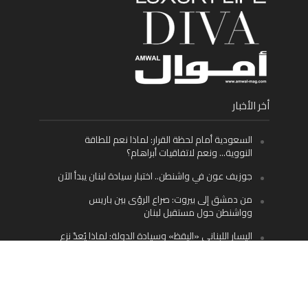
أخر الأخبار
السعودية أمام لحظة القرار: لماذا نعم للطاقة
النووية… ونعم لاتفاقيات أبراهام؟
جوزيف عون في واشنطن.. اختبار سيادة لبنان يبدأ الآن
من دمشق إلى بيروت: صراع الرؤى بين باريس
وواشنطن حول مستقبل لبنان
اليسار اللبناني «اليقظ» وسيادة الدولة: لماذا يُعدّ نزع
سلاح حزب الله الطريق الوحيد إلى مستقبل لبنان؟
Facebook
Twitter