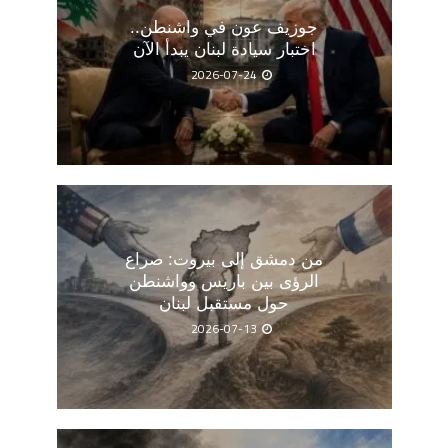
جوزيف عون في واشنطن..
اختبار سيادة لبنان يبدأ الآن
2026-07-24
من دمشق إلى بيروت: صراع
الرؤى بين باريس وواشنطن
حول مستقبل لبنان
2026-07-13