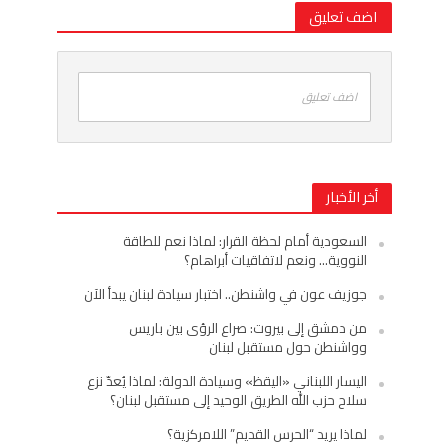
اضف تعليق
اضف تعليق
أخر الأخبار
السعودية أمام لحظة القرار: لماذا نعم للطاقة
النووية… ونعم لاتفاقيات أبراهام؟
جوزيف عون في واشنطن.. اختبار سيادة لبنان يبدأ الآن
من دمشق إلى بيروت: صراع الرؤى بين باريس
وواشنطن حول مستقبل لبنان
اليسار اللبناني «اليقظ» وسيادة الدولة: لماذا يُعدّ نزع
سلاح حزب الله الطريق الوحيد إلى مستقبل لبنان؟
لماذا يريد “الحرس القديم” اللامركزية؟