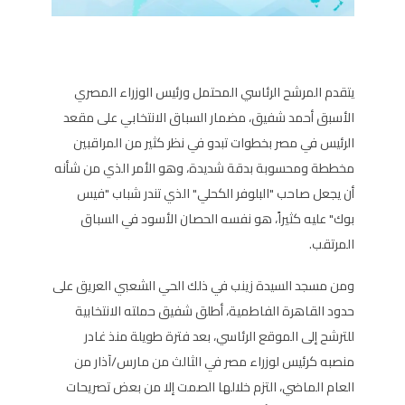
يتقدم المرشح الرئاسي المحتمل ورئيس الوزراء المصري
الأسبق أحمد شفيق، مضمار السباق الانتخابي على مقعد
الرئيس في مصر بخطوات تبدو في نظر كثير من المراقبين
مخططة ومحسوبة بدقة شديدة، وهو الأمر الذي من شأنه
أن يجعل صاحب "البلوفر الكحلي" الذي تندر شباب "فيس
بوك" عليه كثيراً، هو نفسه الحصان الأسود في السباق
المرتقب.
ومن مسجد السيدة زينب في ذلك الحي الشعبي العريق على
حدود القاهرة الفاطمية، أطلق شفيق حملته الانتخابية
للترشح إلى الموقع الرئاسي، بعد فترة طويلة منذ غادر
منصبه كرئيس لوزراء مصر في الثالث من مارس/آذار من
العام الماضي، التزم خلالها الصمت إلا من بعض تصريحات