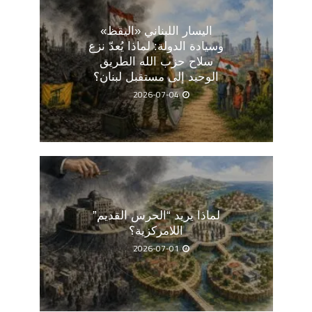
اليسار اللبناني «اليقظ»
وسيادة الدولة: لماذا يُعدّ نزع
سلاح حزب الله الطريق
الوحيد إلى مستقبل لبنان؟
2026-07-04
لماذا يريد “الحرس القديم”
اللامركزية؟
2026-07-01