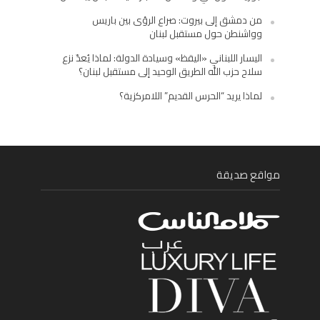
من دمشق إلى بيروت: صراع الرؤى بين باريس
وواشنطن حول مستقبل لبنان
اليسار اللبناني «اليقظ» وسيادة الدولة: لماذا يُعدّ نزع
سلاح حزب الله الطريق الوحيد إلى مستقبل لبنان؟
لماذا يريد “الحرس القديم” اللامركزية؟
مواقع صديقة