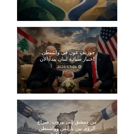
جوزيف عون في واشنطن..
اختبار سيادة لبنان يبدأ الآن
2026-07-24
من دمشق إلى بيروت: صراع
الرؤى بين باريس وواشنطن