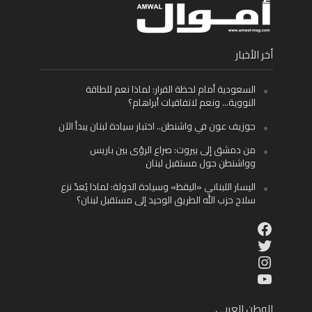
أخر الأخبار
السعودية أمام لحظة القرار: لماذا نعم للطاقة
النووية… ونعم لاتفاقيات أبراهام؟
جوزيف عون في واشنطن.. اختبار سيادة لبنان يبدأ الآن
من دمشق إلى بيروت: صراع الرؤى بين باريس
وواشنطن حول مستقبل لبنان
اليسار اللبناني «اليقظ» وسيادة الدولة: لماذا يُعدّ نزع
سلاح حزب الله الطريق الوحيد إلى مستقبل لبنان؟
Facebook
Twitter
Instagram
YouTube
الوطن العربي