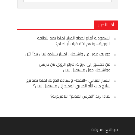
أخر الأخبار
السعودية أمام لحظة القرار: لماذا نعم للطاقة
النووية… ونعم لاتفاقيات أبراهام؟
جوزيف عون في واشنطن.. اختبار سيادة لبنان يبدأ الآن
من دمشق إلى بيروت: صراع الرؤى بين باريس
وواشنطن حول مستقبل لبنان
اليسار اللبناني «اليقظ» وسيادة الدولة: لماذا يُعدّ نزع
سلاح حزب الله الطريق الوحيد إلى مستقبل لبنان؟
لماذا يريد “الحرس القديم” اللامركزية؟
مواقع صديقة