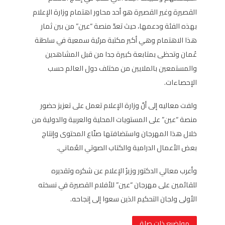
القصيرة وغير القصيرة هو أحد محاور اهتمام وزارة الإعلام
بهذه الفئة ودعمها، حيث تعدّ منصة “عين” من بين ثمار
هذا الاهتمام وهي أكبر مكتبة مرئية سمعية في سلطنة
عُمان وتحظى بمتابعة كبيرة جدا من قبل المشاهدين
والمستمعين بالملايين من مختلف دول العالم حسب
الإحصاءات.
ولفت معاليه إلى أنّ وزارة الإعلام تعمل على تعزيز حضور
منصة “عين” على المستويات المحلية والعربية والدولية من
خلال هذا المهرجان واستضافتها صنّاع المحتوى وإنتاج
بعض الأعمال الدرامية والكتاب الصوتي العُماني.
وأعرب معالي الدكتور وزيرُ الإعلام عن شكره وتقديره
للقائمين على مهرجان “عين” للأفلام القصيرة في نسخته
الأولى ولجان التحكيم الذين سعوا إلى إنجاحه.
مواضيع ذات صلة