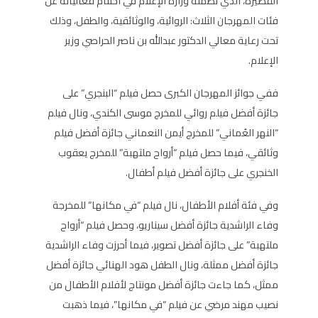
القصيرة، الذي نظّمته وزارة الإعلام في اختتام فعالياته عن
فئات المهرجان الثلاث: الروائية، والوثائقية، والطفل، وذلك
تحت رعاية معالي الدكتور عبدالله بن ناصر الحراصي وزير
الإعلام.
ففي جوائز المهرجان الكبرى حصل فيلم “البنجري” على
جائزة أفضل فيلم روائي للمخرج موسى الكندي، ونال فيلم
“النهر العُماني” للمخرج أيمن النعماني جائزة أفضل فيلم
وثائقي، فيما حصل فيلم “أرواح ملتهبة” للمخرج يعقوب
الخنجري على جائزة أفضل فيلم أطفال.
وفي فئة أفلام الأطفال، نال فيلم “في مكانها” للمخرجة
وفاء الراشدية جائزة أفضل سيناريو، وحصل فيلم “أرواح
ملتهبة” على جائزة أفضل تصوير، فيما أحرزت وفاء الراشدية
جائزة أفضل ممثلة، ونال الطفل هود الهنائي جائزة أفضل
ممثل، كما جاءت جائزة أفضل مونتاج لأفلام الأطفال من
نصيب مهند مرضي عن فيلم “في مكانها”، فيما ذهبت