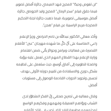
“لن تغوص وحيدًا” للمخرج فهد الميمني جائزة أفضل تصوير،
فيما حقق فيلم “سحر الرمال” للمخرج وليد الخروصي جائزة
أفضل موسيقى تصويرية، فيما ذهبت جائزة لجنة التحكيم
للمخرجة مريم الراسبية عن فيلم “هجن”.
وأكد معالي الدّكتور عبدالله بن ناصر الحراصي وزيرُ الإعلام
راعي المناسبة على أنّ كلَّ ما شهده مهرجان “عين” للأفلام
القصيرة من فعاليات وبرامج وجوائز يأتي ضمن اهتمام
وزارة الإعلام بهذا القطاع المهم الذي تعمل عليه برؤية
واضحة لتطويره إلى آفاق أوسع، حيث ستعمل على تنظيمه
بشكل دوري والاستفادة من تقييم دورته الأولى بهدف
تحسين وتجويد الدورات القادمة للوصول إلى مستويات
أفضل.
وقال معاليه في تصريح صحفي إنّ الفكر المتطوّر لدى
الشباب ورؤاهم العميقة وفهمهم وفكرهم الواسع
لمجتمعهم وطبيعة البلاد التي تصب في إنتاج الأفلام