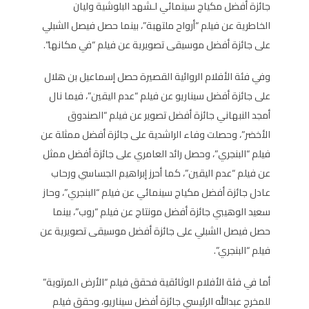
جائزة أفضل مكياج سينمائي لـشهد البلوشية وليان
الخاطرية عن فيلم “أرواح ملتهبة”، بينما حصل فيصل الشبلي
على جائزة أفضل موسيقى تصويرية عن فيلم “في مكانها”.
وفي فئة الأفلام الروائية القصيرة حصل إسماعيل بن هلال
على جائزة أفضل سيناريو عن فيلم “عدم اليقين”، فيما نال
أمجد النبهاني جائزة أفضل تصوير عن فيلم “الصندوق
الأخضر”، وحصلت وفاء الراشدية على جائزة أفضل ممثلة عن
فيلم “البنجري”، وحصل رائد العامري على جائزة أفضل ممثل
عن فيلم “عدم اليقين”، كما أحرز إبراهيم الجساسي ورحاب
عادل جائزة أفضل مكياج سينمائي عن فيلم “البنجري”، وحاز
سعيد الوهيبي جائزة أفضل مونتاج عن فيلم “روب”، بينما
حصل فيصل الشبلي على جائزة أفضل موسيقى تصويرية عن
فيلم “البنجري”.
أما في فئة الأفلام الوثائقية فحقق فيلم “الأرض المرتوية”
للمخرج عبدالله الرئيسي جائزة أفضل سيناريو، وحقق فيلم