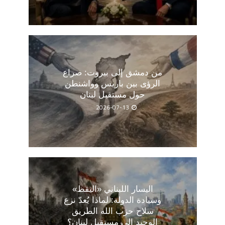
من دمشق إلى بيروت: صراع
الرؤى بين باريس وواشنطن
حول مستقبل لبنان
2026-07-13
اليسار اللبناني «اليقظ»
وسيادة الدولة: لماذا يُعدّ نزع
سلاح حزب الله الطريق
الوحيد إلى مستقبل لبنان؟