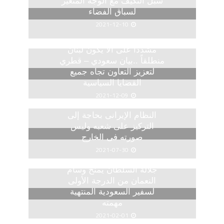
سبل التكيف مع الوجه المتغير
لسباق الفضاء
2021-12-10
مشددا على ألا يكون لبنان
منطلقاً ..بيان سعودي – قطري
لتعزيز التعاون تجاه جميع
القضايا السياسية
2021-12-09
النظام الإيرانى بحاجة إلى
التركيز على شعبه وليس
صورته فى الخارج
2021-07-30
جلالة السلطان يمنح وسام
النعمان من الدرجة الأولى
لسفير السعودية المنتهية
مهمته
2021-02-01