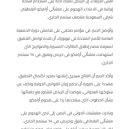
أمس الأربعاء، إن الرياض تمتلك أدلة على استخدام أسلحة
إيرانية في الاعتداء الهجوم على منشأتي أرامكو النفطيتين
شرقي السعودية منتصف سبتمبر الجاري.
وأوضح الجبير، في مؤتمر صحفي على هامش دورة الجمعية
العامة للأمم المتحدة في نيويورك، أن بلاده تواصل التحقيق
لمعرفة مصدر إطلاق الطائرات المسيرة والصواريخ التي
استهدفت منشأتي أرامكو في خريص وبقيق في 14 سبتمبر
الجاري.
وأكد الجبير أن النتائج سيجري إعلانها بمجرد اكتمال التحقيق،
مشددا على ضرورة أن تحترم إيران القوانين الدولية وتكف عن
سلوكها العدواني، موضحا أن الرياض تتشاور مع حلفائها
بشأن الخطوات التي ستتخذها ردا على هجوم أرامكو.
وبادرت ميليشيات الحوثي في اليمن، إلى تبني الهجوم على
منشأتي النفط في بقيق وخريص، في 14 سبتمبر الجاري،
لكن السعودية عرضت أدلة على ضلوع إيران، وهو ما تنكره