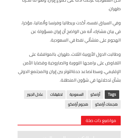
طهران.
وفي السياق نفسه، أكدت بريطانيا وفرنسا وألمانيا، مؤخرا،
في بيان مشترك، أنه من الواضح أن إيران مسؤولة عن
الهجوم على منشأتي نفط في السعودية.
وطالبت الدول الأروبية الثلاث، طهران، بالموافقة على
التفاوض على برامجها النووية والصاروخية وقضايا الأمن
الإقليمي، وسط تصاعد حدةالتوتر بين إيران والمجتمع الدولي
بشأن تدخلاتها في شؤون المنطقة.
Tags
أرامكو
السعودية
تحقيقات
عادل الجبير
هجمات أرامكو
هجوم أرامكو
مواضيع ذات صلة