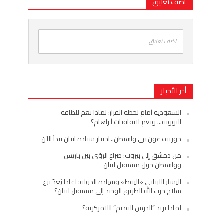
اضف تعليق
اضف تعليق
أخر الأخبار
السعودية أمام لحظة القرار: لماذا نعم للطاقة
النووية… ونعم لاتفاقيات أبراهام؟
جوزيف عون في واشنطن.. اختبار سيادة لبنان يبدأ الآن
من دمشق إلى بيروت: صراع الرؤى بين باريس
وواشنطن حول مستقبل لبنان
اليسار اللبناني «اليقظ» وسيادة الدولة: لماذا يُعدّ نزع
سلاح حزب الله الطريق الوحيد إلى مستقبل لبنان؟
لماذا يريد “الحرس القديم” اللامركزية؟