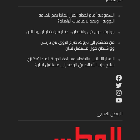
السعودية أمام لحظة القرار: لماذا نعم للطاقة
النووية… ونعم لاتفاقيات أبراهام؟
جوزيف عون في واشنطن.. اختبار سيادة لبنان يبدأ الآن
من دمشق إلى بيروت: صراع الرؤى بين باريس
وواشنطن حول مستقبل لبنان
اليسار اللبناني «اليقظ» وسيادة الدولة: لماذا يُعدّ نزع
سلاح حزب الله الطريق الوحيد إلى مستقبل لبنان؟
Facebook
Twitter
Instagram
YouTube
الوطن العربي