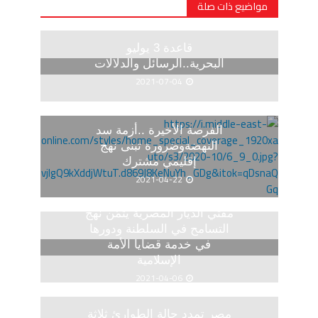
مواضيع ذات صلة
قاعدة 3 يوليو
البحرية..الرسائل والدلالات
2021-07-04
الفرصة الأخيرة ..أزمة سد
النهضةوضرورة تبنى نهج
إقليمي مشترك
2021-04-22
مفتي الديار المصرية يثمّن نهج
التسامح في السلطنة ودورها
في خدمة قضايا الأمة
الإسلامية
2021-04-06
مصر تمدد حالة الطوارئ ثلاثة