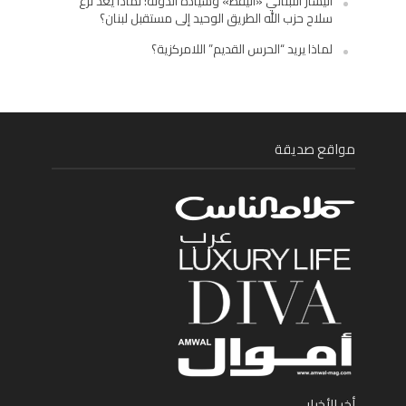
اليسار اللبناني «اليقظ» وسيادة الدولة: لماذا يُعدّ نزع
سلاح حزب الله الطريق الوحيد إلى مستقبل لبنان؟
لماذا يريد “الحرس القديم” اللامركزية؟
مواقع صديقة
أخر الأخبار