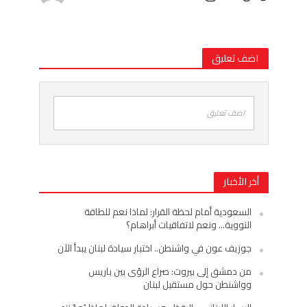
اضف تعليق
اضف تعليق
أخر الأخبار
السعودية أمام لحظة القرار: لماذا نعم للطاقة
النووية… ونعم لاتفاقيات أبراهام؟
جوزيف عون في واشنطن.. اختبار سيادة لبنان يبدأ الآن
من دمشق إلى بيروت: صراع الرؤى بين باريس
وواشنطن حول مستقبل لبنان