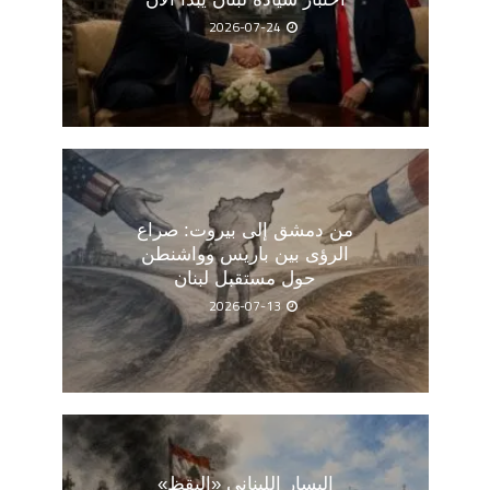
2026-07-24
من دمشق إلى بيروت: صراع
الرؤى بين باريس وواشنطن
حول مستقبل لبنان
2026-07-13
اليسار اللبناني «اليقظ»