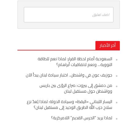
اضف تعليق
أخر الأخبار
السعودية أمام لحظة القرار: لماذا نعم للطاقة
النووية… ونعم لاتفاقيات أبراهام؟
جوزيف عون في واشنطن.. اختبار سيادة لبنان يبدأ الآن
من دمشق إلى بيروت: صراع الرؤى بين باريس
وواشنطن حول مستقبل لبنان
اليسار اللبناني «اليقظ» وسيادة الدولة: لماذا يُعدّ نزع
سلاح حزب الله الطريق الوحيد إلى مستقبل لبنان؟
لماذا يريد “الحرس القديم” اللامركزية؟