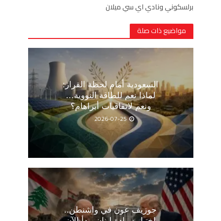
برلسكوني ونادي اي سي ميلان
مواضيع ذات صلة
السعودية أمام لحظة القرار:
لماذا نعم للطاقة النووية…
ونعم لاتفاقيات أبراهام؟
2026-07-25
جوزيف عون في واشنطن..
اختبار سيادة لبنان يبدأ الآن