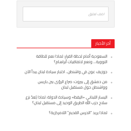
اضف تعليق
أخر الأخبار
السعودية أمام لحظة القرار: لماذا نعم للطاقة
النووية… ونعم لاتفاقيات أبراهام؟
جوزيف عون في واشنطن.. اختبار سيادة لبنان يبدأ الآن
من دمشق إلى بيروت: صراع الرؤى بين باريس
وواشنطن حول مستقبل لبنان
اليسار اللبناني «اليقظ» وسيادة الدولة: لماذا يُعدّ نزع
سلاح حزب الله الطريق الوحيد إلى مستقبل لبنان؟
لماذا يريد “الحرس القديم” اللامركزية؟