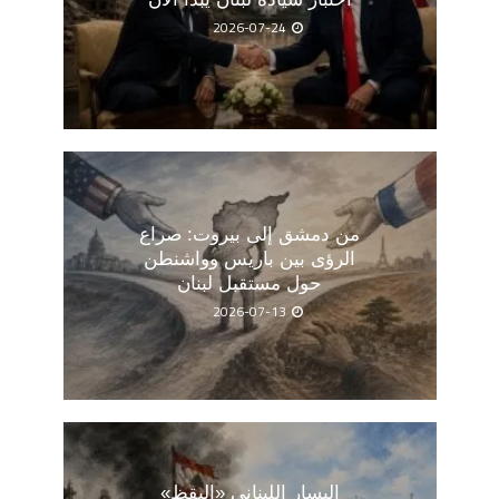
2026-07-24
من دمشق إلى بيروت: صراع
الرؤى بين باريس وواشنطن
حول مستقبل لبنان
2026-07-13
اليسار اللبناني «اليقظ»