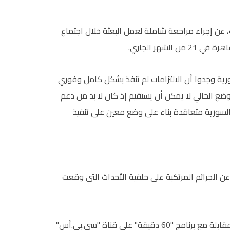
 عن إجراء مراجعة شاملة لعمل البعثة خلال اجتماع
لشهر الجاري.
رية وجدوا أن الالتزامات لم تنفذ بشكل كامل وفوري
لوضع الحالي لا يمكن أن يستقيم إذ كان لا بد من دعم
السورية متعاقدة بناء على وضع معين على تنفيذ
عن الجرائم المرتكبة على خلفية الأحداث التي وقعت
والسبت، اقترح أمير قطر الشيخ حمد بن خليفة آل ثاني، في مقابلة مع برنامج "60 دقيقة" على قناة "سي.بي.أس"