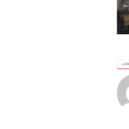
نية
الات