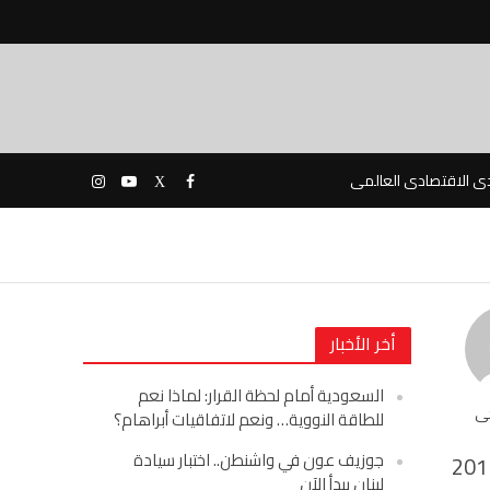
دى الاقتصادى العالمى
أخر الأخبار
السعودية أمام لحظة القرار: لماذا نعم
حى
للطاقة النووية… ونعم لاتفاقيات أبراهام؟
جوزيف عون في واشنطن.. اختبار سيادة
201
لبنان يبدأ الآن