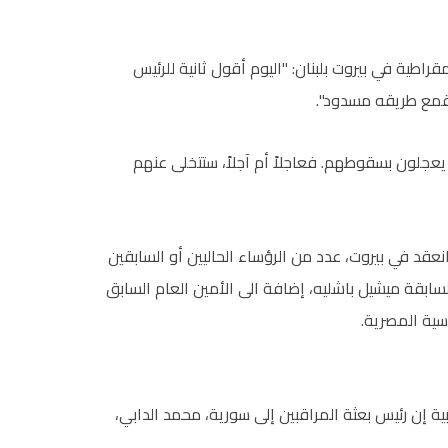
راطية في بيروت بلبنان: "اليوم أقول ثانية للرئيس
قمع طريقه مسدود".
يعجلون بسقوطهم. فعاجلاً أم آجلاً، ستتخلى عنهم
نعقد في بيروت، عدد من الرؤساء الحاليين أو السابقين
لسابقة ميشيل باشليه، إضافة الى الأمين العام السابق
سية المصرية.
ية إن رئيس بعثة المراقبين إلى سورية، محمد الدابي،