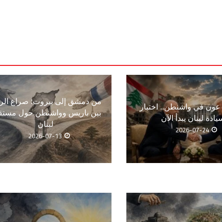
من دمشق إلى بيروت: صراع الر
ون في واشنطن.. اختبار
بين باريس وواشنطن حول مستق
يادة لبنان يبدأ الآن
لبنان
2026-07-24
2026-07-13