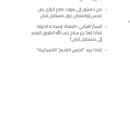
من دمشق إلى بيروت: صراع الرؤى بين
باريس وواشنطن حول مستقبل لبنان
اليسار اللبناني «اليقظ» وسيادة الدولة:
لماذا يُعدّ نزع سلاح حزب الله الطريق الوحيد
إلى مستقبل لبنان؟
لماذا يريد “الحرس القديم” اللامركزية؟