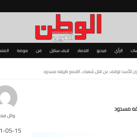
سات
الرأي
فيديو
اقتصاد
لايف ستايل
فن
موضة
المنت
ي مون للأسد: توقف عن قتل شعبك.. القمع طريقه مسدود
قه مسدود
وائل فت
1-05-15