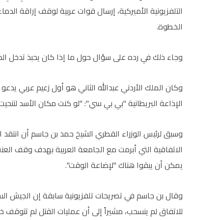
التلفزيونية الأميركية، إرسال قوات عربية لوقف إراقة الدم
الخطوة.
وجاء ذلك في رده على سؤال حول ما إذا كان يحبذ تدخل الد
وكان الملك الأردني عبدالله الثاني هو أول زعيم عربي يدعو 
الإذاعة البريطانية "بي بي سي": "لو كنت مكان الأسد لتنحيت"
وسبق لرئيس الوزراء القطري الشيخ حمد بن جاسم أن انتقد ال
الاتفاقية التي أبرمت مع الجامعة العربية بهدف وقف العنف 
يمكن أن يبقوا هناك "لإضاعة الوقت".
وقال بن جاسم في تصريحات تلفزيونية سابقة إن الجيش السو
للاتفاق لم ينسحب، مشيراً إلى أن عمليات القتل لم تتوقف خ