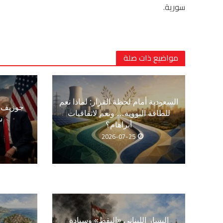
سورية.
مواضيع ذات صلة
السعودية أمام لحظة القرار: لماذا نعم
جوزيف ع
للطاقة النووية… ونعم لاتفاقيات
س
أبراهام؟
2026-07-25
اليسار اللبناني «اليقظ» وسيادة