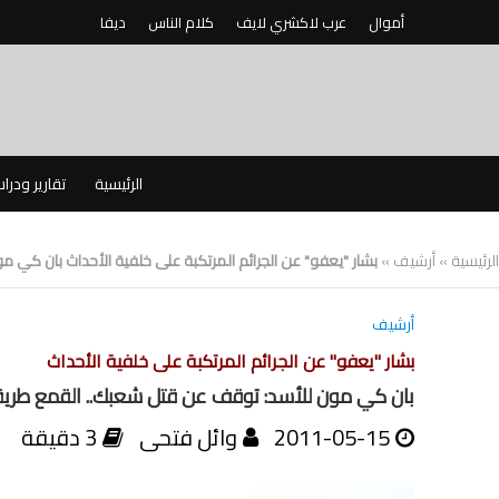
أموال
عرب لاكشري لايف
كلام الناس
ديفا
الرئيسية
تقارير ودرا
الرئيسية
»
أرشيف
»
بشار "يعفو" عن الجرائم المرتكبة على خلفية الأحداث بان ك
أرشيف
بشار "يعفو" عن الجرائم المرتكبة على خلفية الأحداث
بان كي مون للأسد: توقف عن قتل شعبك.. القمع طري
2011-05-15
وائل فتحى
3 دقيقة