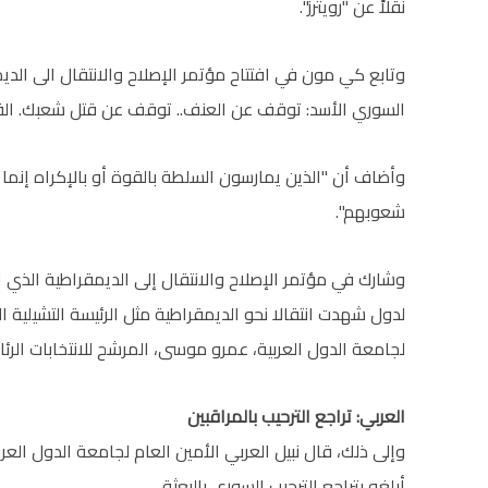
نقلاً عن "رويترز".
وتابع كي مون في افتتاح مؤتمر الإصلاح والانتقال الى الديمق
السوري الأسد: توقف عن العنف.. توقف عن قتل شعبك. ال
وأضاف أن "الذين يمارسون السلطة بالقوة أو بالإكراه إنما 
شعوبهم".
وشارك في مؤتمر الإصلاح والانتقال إلى الديمقراطية الذي ا
لدول شهدت انتقالا نحو الديمقراطية مثل الرئيسة التشيلية ا
لجامعة الدول العربية، عمرو موسى، المرشح للانتخابات الرئا
العربي: تراجع الترحيب بالمراقبين
وإلى ذلك، قال نبيل العربي الأمين العام لجامعة الدول العرب
أبلغه بتراجع الترحيب السوري بالبعثة.