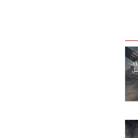
ؤى
بل