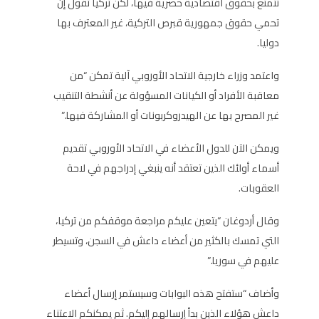
تتمتع بحقوق اقتصادية حصرية فيها، لكن تركيا تقول إن
تحمي حقوق جمهورية قبرص التركية، غير المعترف بها
دوليا.
واعتمد وزراء خارجية الاتحاد الأوروبي آلية تمكن “من
معاقبة الأفراد أو الكيانات المسؤولة عن أنشطة التنقيب
غير المصرح بها عن الهيدروكربونات أو المشاركة فيها.”
ويمكن الآن للدول الأعضاء في الاتحاد الأوروبي تقديم
أسماء أولئك الذين تعتقد أنه ينبغي إدراجهم في لاحة
العقوبات.
وقال أردوغان “يتعين عليكم مراجعة موقفكم من تركيا،
التي تمسك بالكثير من أعضاء داعش في السجن، وتسيطر
عليهم في سوريا.”
وأضاف “ستفتح هذه البوابات وسيستمر إرسال أعضاء
داعش هؤلاء الذين بدأ إرسالهم إليكم. ثم يمكنكم الاعتناء