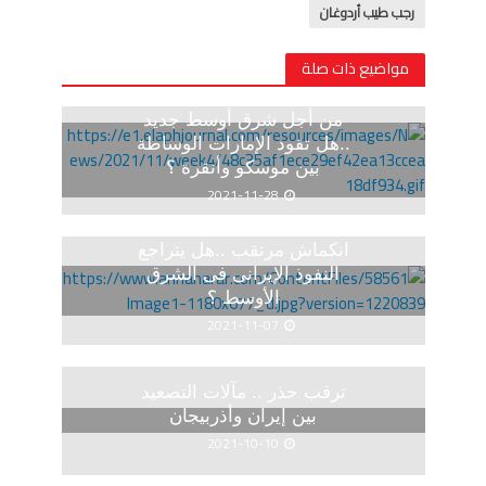
رجب طيب أردوغان
مواضيع ذات صلة
من أجل شرق أوسط جديد
..هل تقود الإمارات الوساطة
بين موسكو وأنقرة ؟
2021-11-28
انكماش مرتقب ..هل يتراجع
النفوذ الإيرانى فى الشرق
الأوسط ؟
2021-11-07
ترقب حذر .. مآلات التصعيد
بين إيران وأذربيجان
2021-10-10