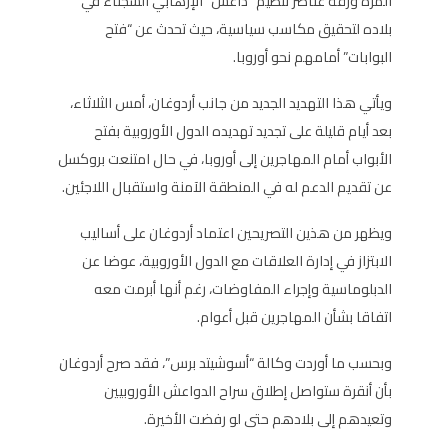
المرة ورقة عناصر تنظيم “داعش” الإرهابي السجناء في
بلاده لتحقيق مكاسب سياسية، حيث تحدث عن “فتح
البوابات” أمامهم نحو أوروبا.
ويأتي هذا التهديد الجديد من جانب أردوغان، أمس الثلاثاء،
بعد أيام قليلة على تجديد تهديده الدول الأوروبية بفتح
الأبواب أمام المهاجرين إلى أوروبا، في حال امتنعت بروكسل
عن تقديم الدعم له في المنطقة الآمنة واستقبال اللاجئين.
ويظهر من هذين التصريحين اعتماد أردوغان على أساليب
الابتزاز في إدارة العلاقات مع الدول الأوروبية، عوضا عن
الدبلوماسية وإجراء المفاوضات، رغم أنها أبرمت معه
اتفاقا بشأن المهاجرين قبل أعوام.
وبحسب ما أوردت وكالة “أسوشيتد برس”، فقد صرح أردوغان
بأن أنقرة ستواصل إطلاق سراح الدواعش الأوروبيين
وتعيدهم إلى بلادهم حتى لو رفضت الأخيرة.