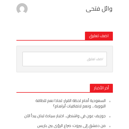
وائل فتحى
اضف تعليق
اضف تعليق
أخر الأخبار
السعودية أمام لحظة القرار: لماذا نعم للطاقة
النووية… ونعم لاتفاقيات أبراهام؟
جوزيف عون في واشنطن.. اختبار سيادة لبنان يبدأ الآن
من دمشق إلى بيروت: صراع الرؤى بين باريس