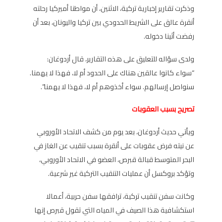
وذكرت تقارير إخبارية تركية، الاثنين، أن مواطنا أميركيا رحلته
أنقرة عالق على الشريط الحدودي بين تركيا واليونان، بعد أن
رفضت أثينا دخوله.
ولدى سؤاله للتعليق على هذه التقارير، قال أردوغان:
“سواء كانوا عالقين هناك على الحدود أم لا، فهذا لا يهمنا.
سنواصل إرسالهم. سواء أخذوهم أم لا، فهذا لا يهمنا”.
تصريح بسبب العقوبات
ويأتي حديث أردوغان، بعد يوم من كشف الاتحاد الأوروبي
عن نيته فرض عقوبات على أنقرة بسبب تنقيب عن الغاز في
البحر المتوسط قبالة قبرص، العضو في الاتحاد الأوروبي،
وتؤكد بروكسل أن عمليات التنقيب التركية غير شرعية.
وكانت سفن تنقيب تركية، ترافقها سفن حربية، أعمالا
استكشافية هذا الصيف في المياه التي تقول قبرص إنها