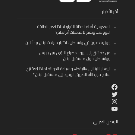
أخر الأخبار
السعودية أمام لحظة القرار: لماذا نعم للطاقة
النووية… ونعم لاتفاقيات أبراهام؟
جوزيف عون في واشنطن.. اختبار سيادة لبنان يبدأ الآن
من دمشق إلى بيروت: صراع الرؤى بين باريس
وواشنطن حول مستقبل لبنان
اليسار اللبناني «اليقظ» وسيادة الدولة: لماذا يُعدّ نزع
سلاح حزب الله الطريق الوحيد إلى مستقبل لبنان؟
Facebook
Twitter
Instagram
YouTube
الوطن العربي