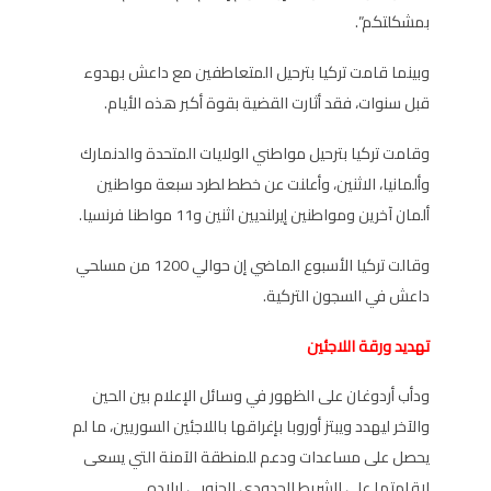
بمشكلتكم”.
وبينما قامت تركيا بترحيل المتعاطفين مع داعش بهدوء
قبل سنوات، فقد أثارت القضية بقوة أكبر هذه الأيام.
وقامت تركيا بترحيل مواطني الولايات المتحدة والدنمارك
وألمانيا، الاثنين، وأعلنت عن خطط لطرد سبعة مواطنين
ألمان آخرين ومواطنين إيرلنديين اثنين و11 مواطنا فرنسيا.
وقالت تركيا الأسبوع الماضي إن حوالي 1200 من مسلحي
داعش في السجون التركية.
تهديد ورقة اللاجئين
ودأب أردوغان على الظهور في وسائل الإعلام بين الحين
والآخر ليهدد ويبتز أوروبا بإغراقها باللاجئين السوريين، ما لم
يحصل على مساعدات ودعم للمنطقة الآمنة التي يسعى
لإقامتها على الشريط الحدودي الجنوبي لبلاده.