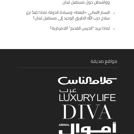
وواشنطن حول مستقبل لبنان
اليسار اللبناني «اليقظ» وسيادة الدولة: لماذا يُعدّ نزع
سلاح حزب الله الطريق الوحيد إلى مستقبل لبنان؟
لماذا يريد “الحرس القديم” اللامركزية؟
مواقع صديقة