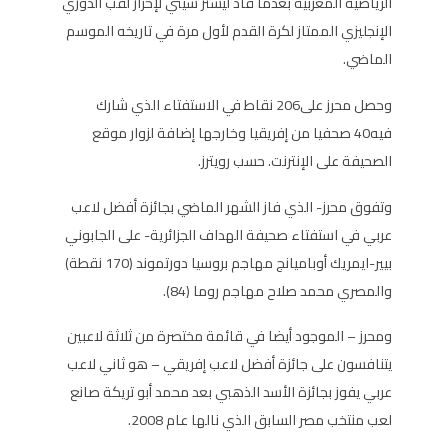
الرياضية المغربية بعدما قاد ليستر سيتي لإحراز لقب الدوري
الإنجليزي الممتاز لكرة القدم لأول مرة في تاريخه الموسم
الماضي.
وحصل محرز على206 نقاط في الاستفتاء الذي شارك
فيه40 صحفيا من إفريقيا وخارجها إضافة لزوار موقع
الصحيفة على الإنترنت. حسب رويترز.
وتفوق محرز- الذي فاز الشهر الماضي بجائزة أفضل لاعب
عربي في استفتاء صحيفة الهداف الجزائرية- على الجابوني
بيير-ايمريك أوباميانج مهاجم بروسيا دورتموند (170 نقطة)
والمصري محمد صلاح مهاجم روما (84).
ومحرز – الموجود أيضا في قائمة مختصرة من ثلاثة لاعبين
يتنافسون على جائزة أفضل لاعب إفريقي – هو ثاني لاعب
عربي يفوز بجائزة الأسد الذهبي بعد محمد أبو تريكة صانع
لعب منتخب مصر السابق الذي نالها عام 2008.