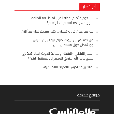
أخر الأخبار
السعودية أمام لحظة القرار: لماذا نعم للطاقة
النووية… ونعم لاتفاقيات أبراهام؟
جوزيف عون في واشنطن.. اختبار سيادة لبنان يبدأ الآن
من دمشق إلى بيروت: صراع الرؤى بين باريس
وواشنطن حول مستقبل لبنان
اليسار اللبناني «اليقظ» وسيادة الدولة: لماذا يُعدّ نزع
سلاح حزب الله الطريق الوحيد إلى مستقبل لبنان؟
لماذا يريد “الحرس القديم” اللامركزية؟
مواقع صديقة