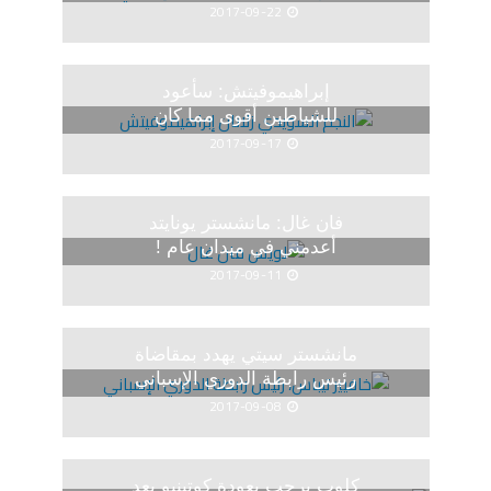
2017-09-22
إبراهيموفيتش: سأعود
للشياطين أقوى مما كان
2017-09-17
فان غال: مانشستر يونايتد
أعدمني في ميدان عام !
2017-09-11
مانشستر سيتي يهدد بمقاضاة
رئيس رابطة الدوري الإسباني
2017-09-08
كلوب يرحب بعودة كوتينيو بعد