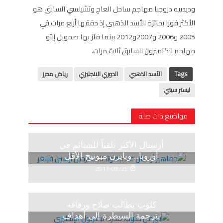
وديدييه دروجبا مهاجم ساحل العاج وتشيلسي السابق هو
الأكثر فوزا بجائزة الأسد الذهبي إذ حققها أربع مرات في
2005 و2006 و2007و2012 بينما فاز بها صمويل إيتو
مهاجم الكاميرون السابق ثلاث مرات.
Tags
الأسد الذهبي
الدوري الانجليزي
رياض محرز
ليستر سيتي
مواضيع ذات صلة
أرسنال الأكثر تلقياً للشتائم في
أوروبا.. وبايرن ميونيخ الأقل
2017-09-25
كلوب يطالب صلاح ورفاقه
بترجمة السيطرة إلى أهداف