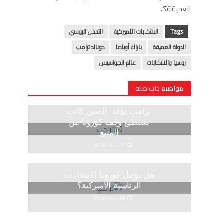
العميقة؟”.
Tags
الانتخابات الأميركية
التدخل الروسي
الدولة العميقة
باراك أوباما
دونالد ترامب
روسيا والانتخابات
عالم الجواسيس
مواضيع ذات صلة
ترامب يؤكد: الصين كانت
تستطيع وقف كورونا من
المنبع
2020-04-29
هل يؤجل كورونا الانتخابات
الرئاسية الأميركية؟
2020-04-28