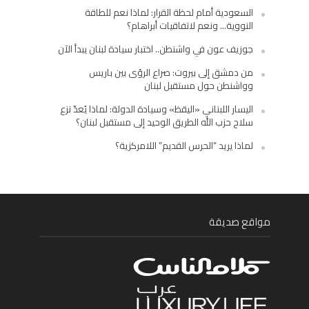
السعودية أمام لحظة القرار: لماذا نعم للطاقة
النووية… ونعم لاتفاقيات أبراهام؟
جوزيف عون في واشنطن.. اختبار سيادة لبنان يبدأ الآن
من دمشق إلى بيروت: صراع الرؤى بين باريس
وواشنطن حول مستقبل لبنان
اليسار اللبناني «اليقظ» وسيادة الدولة: لماذا يُعدّ نزع
سلاح حزب الله الطريق الوحيد إلى مستقبل لبنان؟
لماذا يريد “الحرس القديم” اللامركزية؟
مواقع صديقة