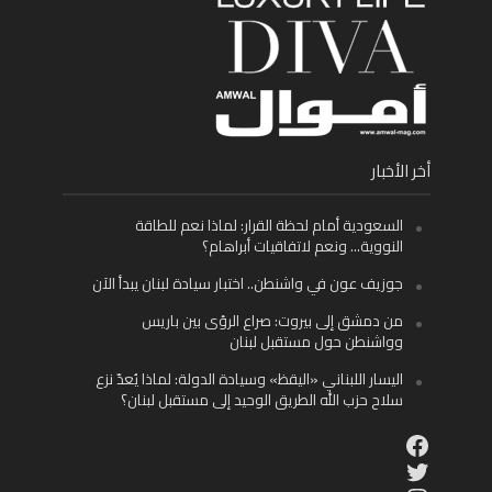
أخر الأخبار
السعودية أمام لحظة القرار: لماذا نعم للطاقة
النووية… ونعم لاتفاقيات أبراهام؟
جوزيف عون في واشنطن.. اختبار سيادة لبنان يبدأ الآن
من دمشق إلى بيروت: صراع الرؤى بين باريس
وواشنطن حول مستقبل لبنان
اليسار اللبناني «اليقظ» وسيادة الدولة: لماذا يُعدّ نزع
سلاح حزب الله الطريق الوحيد إلى مستقبل لبنان؟
Facebook
Twitter