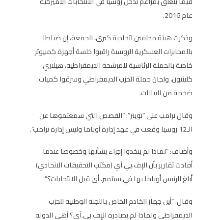
فيما يتعلق بمزاعم تدخل روسيا في الانتخابات الأميركية
عام 2016.
وذكرت هيئة محلفين اتحادية كبرى، الجمعة، إن ضباطا
بالمخابرات العسكرية الروسية راقبوا خلسة أجهزة كمبيوتر
خاصة بالحملة الرئاسية للمرشحة الديمقراطية، هيلاري
كلينتون، ولجان حملة الحزب الديمقراطي وسرقوا كميات
ضخمة من البيانات.
وقال ترامب على “تويتر”: “القصص التي سمعتموها عن
الـ12 روسيا وقعت في عهد إدارة أوباما وليس إدارة ترامب”.
وأضاف: “لماذا لم يتخذوا إجراء بشأنها وخصوصا عندما
أفادت تقارير بأن الإف.بي.آي (مكتب التحقيقات الاتحادي)
أبلغ الرئيس أوباما بها في سبتمبر، أي قبل الانتخابات؟”
وقال: “أين جهاز الخادم الخاص باللجنة الوطنية للحزب
الديمقراطي ولماذا لم يصادره الإف.بي.آي؟ أهي الدولة