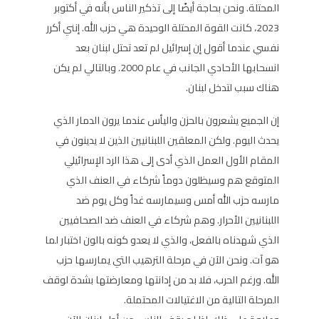
المحتلة. ونحن بحاجة أيضًا إلى تذكير الناس بأنه في أكتوبر
2023، كانت القوة المحتلة الوحيدة هي حزب الله. إنني أكرر
نفسي عندما أقول إن إسرائيل لم تعد تحتل لبنان بعد
انسحابها الأحادي الجانب في عام 2000. وبالتالي لم يكن
هناك سبب لتدخل لبنان.
إن الجميع يشعرون بالحزن واليأس عندما يرون الدمار الذي
يحدث اليوم. ولكن المعلقين اللبنانيين الذين لا يدينون في
المقام الأول العمل الذي أدى إلى هذا الرد الإسرائيلي
المتوقع هم وسيظلون دوماً شركاء في العنف الذي
مارسه حزب الله أمس وسيمارسه غداً وكل يوم ضد
اللبنانيين الأحرار. وهم شركاء في العنف ضد الصحافيين
الذي شهدناه بالفعل، والذي لا يعدو كونه بالون اختبار لما
هو آت. ونحن الآن في مرحلة الترهيب التي يمارسها حزب
الله. ورغم الحرب، فلا بد من إدانتها ومعارضتها بشدة لوقف
المرحلة التالية من الاغتيالات المحتملة.