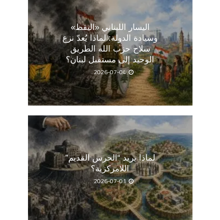
اليسار اللبناني «اليقظ»
وسيادة الدولة: لماذا يُعدّ نزع
سلاح حزب الله الطريق
الوحيد إلى مستقبل لبنان؟
2026-07-04
لماذا يريد “الحرس القديم”
اللامركزية؟
2026-07-01