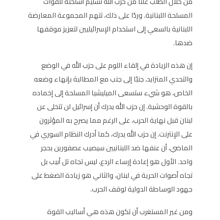
من خلال الطلب علنًا من حزب الله تسليم أسلحته للقوات
المسلحة اللبنانية. وردًا على ذلك، تتهم المجموعة المعارضة
اللبنانية بالسعي إلى استخدام الإسرائيليين لتعزيز موقفها
ضدها.
إن هذه الزيادة في إلقاء اللوم على حزب الله في الوضع
والتحدي المتزايد، جنبًا إلى جنب مع المطالبة بإنهاء وضعه
الخاص، هو شيء ستسعى الميليشيا المسلحة إلى إخماده
بالقوة الوحشية. إن حزب الله يدرك أن إسرائيل لن تتخلى عن
لبنان قبل نهاية الحرب، على الرغم مما يصرح به المؤثرون
على الإنترنت. إن حزب الله يدرك، كما أدرك النظام السوري في
الماضي، أن عنفها ضد اللبنانيين سيصيب عصفورين بحجر
واحد. الأول هو إعادة إرساء الردع، ليس تجاه تل أبيب بل
تجاه أصوات الحرية في لبنان، والثاني هو زيادة الضغط على
جهود الوساطة الدولية لوقف الحرب.
ومن غير المستغرب أن تكون هذه هي أساليب القوة