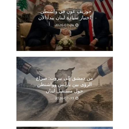
جوزيف عون في واشنطن..
اختبار سيادة لبنان يبدأ الآن
2026-07-24
من دمشق إلى بيروت: صراع
الرؤى بين باريس وواشنطن
حول مستقبل لبنان
2026-07-13