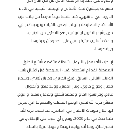
وعلاوة على ذلك، إذا لم يقف الناس من أجل لبنان الآن،
فسوف يعيشون تحت الأنقاض والهيمنة الأجنبية في هذه
الدورة التي لا تنتهي. كما نلاحظ جهداً متردداً من جانب حزب
الله لكسر المعارضة باتهام البعض بالخيانة وتهديدهم، في
حين يشيد بالآخرين لوقوفهم مع اللاجئين من الجنوب.
وهذه أساليب عبثية ينبغي على الجميع أن يدركوها
ويرفضوها.
إن حزب الله يعمل الآن على شيطنة منتقديه بأبشع الطرق
الممكنة. لقد تم استخدام نفس المنهجية قبل اغتيال رئيس
الوزراء اللبناني السابق رفيق الحريري، وجبران تويني، وسمير
قصير، وجورج حاوي، وبيار الجميل، ووليد عيدو، وأنطوان
غانم، وفرانسوا الحاج، ومحمد شطح، ولقمان سليم. واليوم،
يعيش حزب الله نفس الوضع المتقلب والضغوط التي تعرض
لها خلال موجات الاغتيال في الماضي. لقد تسبب حزب الله،
كما حدث في عام 2006، وبدون أي سبب على الإطلاق، في
تدمير لبنان. وبما أنه يواجه تهديدًا وجوديًا قريبًا بالفناء