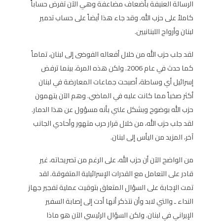
الرسالة العنيفة بأضعاف مضاعفة وهي الآن تفرض حساباً
كاملاً على حزب الله. وقد جاء هذا أيضاً على حساب تدمير
لبنان وأرواح اللبنانيين.
لقد جلب حزب الله من خلال أفعاله الفوضى إلى لبنان، تماماً
كما حدث في عام 2006. ولكن هذه المرة، بينما ترفض
إسرائيل أي وساطة، أصبحت جماعات المعارضة في لبنان
أكثر صخباً مما كانت عليه في الماضي. وهم الآن يتهمون
حزب الله بوضوح وبشكل علني بأنه مسؤول عن هذا الدمار.
لقد جلب حزب الله، من خلال قرار حرب متهور وأحادي الجانب
آخر، المزيد من اليأس إلى لبنان.
من الواضح الآن أن حزب الله، على الرغم من تصريحاته، غير
قادر على التعامل مع القدرات الإسرائيلية المتفوقة. لقد
تمت الإجابة على السؤال المتعلق بتوقيت عملية تفجير جهاز
النداء ـ والتي لابد وأن نتذكر أنها أدت إلى إصابة السفير
الإيراني في لبنان. ولكن السؤال الرئيسي الآن هو ماذا