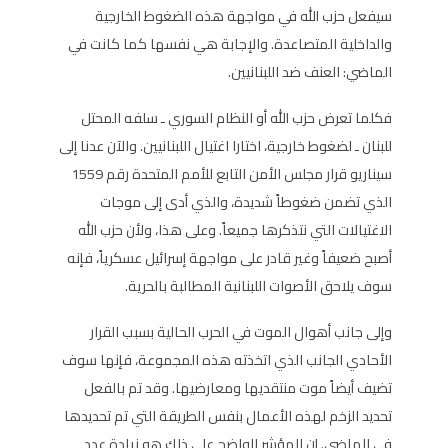
سيفعل حزب الله في مواجهة هذه الضغوط الخارجية
والداخلية المتصاعدة. والإجابة هي نفسها كما كانت في
الماضي: العنف ضد اللبنانيين.
فكلما تعرض حزب الله أو النظام السوري ـ سلفه المحتل
للبنان ـ لضغوط خارجية، اختارا اغتيال اللبنانيين. والآن عدنا إلى
سيناريو قرار مجلس الأمن التابع للأمم المتحدة رقم 1559
الذي تضمن ضغوطاً شديدة، والذي أدى إلى موجات
الاغتيالات التي نتذكرها جميعاً. وعلى هذا، ولأن حزب الله
أصبح ضعيفاً وغير قادر على مواجهة إسرائيل عسكرياً، فإنه
سوف يلاحق الأصوات اللبنانية المطالبة بالحرية.
وإلى جانب أهوال الموت في الحرب الحالية بسبب القرار
الأحادي الجانب الذي اتخذته هذه المجموعة، فإنها سوف
تضيف أيضاً موت منتقديها ومعارضيها. وقد تم بالفعل
تحديد الزخم لهذه الأعمال بنفس الطريقة التي تم تحديدها
في الماضي. إن المؤشر الواضح على ذلك هو زيادة عدد