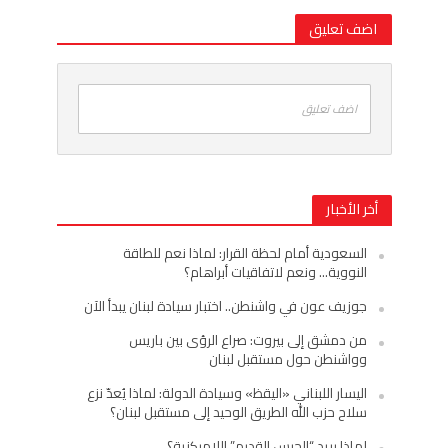
اضف تعليق
اضف تعليق
أخر الأخبار
السعودية أمام لحظة القرار: لماذا نعم للطاقة
النووية… ونعم لاتفاقيات أبراهام؟
جوزيف عون في واشنطن.. اختبار سيادة لبنان يبدأ الآن
من دمشق إلى بيروت: صراع الرؤى بين باريس
وواشنطن حول مستقبل لبنان
اليسار اللبناني «اليقظ» وسيادة الدولة: لماذا يُعدّ نزع
سلاح حزب الله الطريق الوحيد إلى مستقبل لبنان؟
لماذا يريد “الحرس القديم” اللامركزية؟