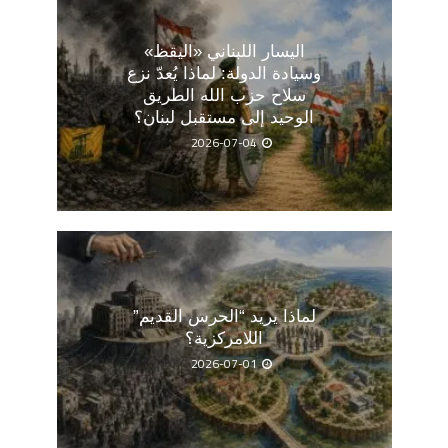
اليسار اللبناني «اليقظ»
وسيادة الدولة: لماذا يُعدّ نزع
سلاح حزب الله الطريق
الوحيد إلى مستقبل لبنان؟
2026-07-04
لماذا يريد “الحرس القديم”
اللامركزية؟
2026-07-01