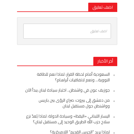
اضف تعليق
اضف تعليق
أخر الأخبار
السعودية أمام لحظة القرار: لماذا نعم للطاقة
النووية… ونعم لاتفاقيات أبراهام؟
جوزيف عون في واشنطن.. اختبار سيادة لبنان يبدأ الآن
من دمشق إلى بيروت: صراع الرؤى بين باريس
وواشنطن حول مستقبل لبنان
اليسار اللبناني «اليقظ» وسيادة الدولة: لماذا يُعدّ نزع
سلاح حزب الله الطريق الوحيد إلى مستقبل لبنان؟
لماذا يريد “الحرس القديم” اللامركزية؟