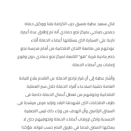
قال سعيد عطية منسق حزب الكرامة بقنا ووكيل حملة
حمدين صباحي بمركز نجع حمادي أنه تم إطلاق عدة أعيرة
نارية علي السيارة التي يستقلها أعضاء الحملة أثناء
عودتهم من متابعة اللجان الانتخابية من أمام مدرسة نجع
خضر بناحية قرية "هو" التابعة لمركز نجع حمادي دون وقوع
إصابات بين أعضاء الحملة.
وأشار عطية إلى أن قرار تراجع الحملة عن التقدم ببلاغ للنيابة
العامة خشية استدعاء أفراد الحملة خلال سير العملية
الانتخابية وخوفهم من تعطل أعمال الحملة خاصة فى
ظرف الانتخابات التى تشهدها البلاد وتزايد فرص مرشحنا فى
السباق الرئاسي وأن الهدف من وراء دلك ليس التصفية
الجسدية ولكن لإرهاب أعضاء الحملة وتخوفيهم حتى لا
يمكنها المضي قدما في طريق النصر حسب قوله، مؤكدا