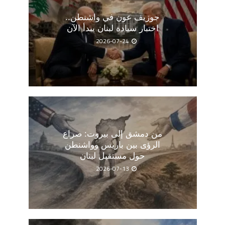
جوزيف عون في واشنطن..
اختبار سيادة لبنان يبدأ الآن
2026-07-24
من دمشق إلى بيروت: صراع
الرؤى بين باريس وواشنطن
حول مستقبل لبنان
2026-07-13