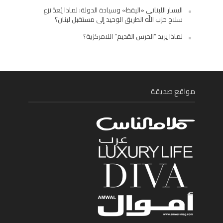
اليسار اللبناني «اليقظ» وسيادة الدولة: لماذا يُعدّ نزع
سلاح حزب الله الطريق الوحيد إلى مستقبل لبنان؟
لماذا يريد “الحرس القديم” اللامركزية؟
مواقع صديقة