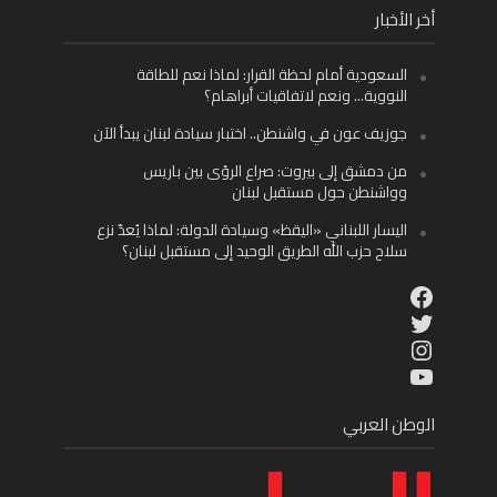
أخر الأخبار
السعودية أمام لحظة القرار: لماذا نعم للطاقة
النووية… ونعم لاتفاقيات أبراهام؟
جوزيف عون في واشنطن.. اختبار سيادة لبنان يبدأ الآن
من دمشق إلى بيروت: صراع الرؤى بين باريس
وواشنطن حول مستقبل لبنان
اليسار اللبناني «اليقظ» وسيادة الدولة: لماذا يُعدّ نزع
سلاح حزب الله الطريق الوحيد إلى مستقبل لبنان؟
Facebook
Twitter
Instagram
YouTube
الوطن العربي