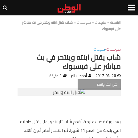
الرئيسية
»
منوعات
»
منوعـــات
»
شاب يقتل ابنته وينتحر في بث مباشر
على فيسبوك
منوعـــات
•
منوعات
شاب يقتل ابنته وينتحر في بث
مباشر على فيسبوك
2017-04-26
أحمد سالم
1 دقيقة
قتل ابنته وانتحر
بعد نوبة غضب عارمة، أقدم شاب تايلاندي على قتل طفلته
التي بلغت من العمر 11 شهرا، ثم الانتحار أمام أعين أهله