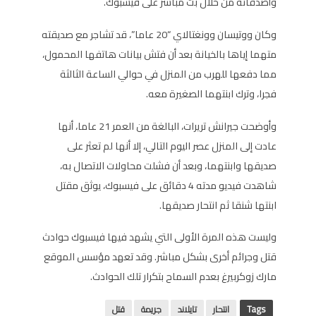
وأصدقائه من خلال بث مباشر على فيسبوك.
وكان ووتيسان وونغتالاي “20 عاما”، قد تشاجر مع صديقته
متهما إياها بالخيانة بعد أن فتش بيانات هاتفها المحمول،
مما دفعها للهرب من المنزل في حوالي الساعة الثالثة
فجرا، وترك ابنتهما الصغيرة معه.
وأوضحت جيرانش تريرات، البالغة من العمر 21 عاما، أنها
عادت إلى المنزل عصر اليوم التالي، إلا أنها لم تعثر على
صديقها وابنتهما، وبعد أن فشلت محاولات الاتصال به،
شاهدت فيديو مدته 4 دقائق على فيسبوك، يوثق مقتل
ابنتها شنقا ثم انتحار صديقها.
وليست هذه المرة الأولى التي يشهد فيها فيسبوك حوادث
قتل وجرائم أخرى بشكل مباشر. وقد تعهد مؤسس الموقع
مارك زوكربيرغ بعدم السماح بتكرار تلك الحوادث.
Tags
انتحار
تايلاند
جريمة
قتل