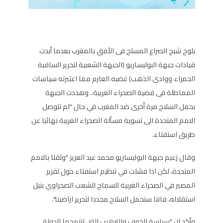
يلوح شبح الصراع المسلح فى الأفق بالمغرب بعدما أبدت
قيادات جبهة البوليساريو (الجبهة الشعبية لتحرير الساقية
الحمراء ووادى الذهب) غضبه العارم مما اعتبرته سياسات
المماطلة فى قضية الصحراء الغربية.. وهددت الجبهة
بحمل السلاح مرة أخرى ضد المغرب في حال "لم تتوصل
الامم المتحدة الى تسوية مسألة الصحراء الغربية نهائيا عن
طريق استفتاء.
وقال زعيم جبهة البوليساريو محمد عبد العزيز "وثقنا بالامم
المتحدة، لكن اذا فشلت في تنظيم استفتاء حول تقرير
المصير في الصحراء الغربية للسماح للشعب الصحراوي بنيل
استقلاله، فاننا سنحمل السلاح مجددا لتحرير اراضينا".
وأكد ان "سياسة الخوف والترهيب التي تنتهجها الدولة