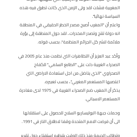
المغربية فشلت لقد ولى الزمن الذي كانت تطبق فيه هذه
السياسة نهائيا".
واعتبر أن "المغرب أصبح مصدر الخطر الحقيقي في المنطقة
انه دولة تنتج وتصدر المخدرات.. لقد حول المنطقة إلى بؤرة
ملائمة لنشر كل الجرائم المنظمة"، بحسب قوله.
وأكد عبد العزيز أن التظاهرات التي نظمت منذ عام 2005 في
الصحراء الغربية دلت على "الطابع السلمي" للكفاح
الصحراوي "الذي يناضل من اجل استعادة الاراضي التي
اغتصبها المستعمر المغربي".، بحسب تعبيره.
يذكر أن المغرب ضم الصحراء الغربية في 1975 لدى مغادرة
المستعمر الاسباني.
وحملت جبهة البوليساريو السلاح للحصول على استقلالها
الى أن فرضت الامم المتحدة وقفا لاطلاق النار في 1991.
وتطالب الجبهة منذ ذلك الوقت بتنظيم استفتاء حول تقرير