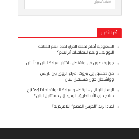
اضف تعليق
أخر الأخبار
السعودية أمام لحظة القرار: لماذا نعم للطاقة
النووية… ونعم لاتفاقيات أبراهام؟
جوزيف عون في واشنطن.. اختبار سيادة لبنان يبدأ الآن
من دمشق إلى بيروت: صراع الرؤى بين باريس
وواشنطن حول مستقبل لبنان
اليسار اللبناني «اليقظ» وسيادة الدولة: لماذا يُعدّ نزع
سلاح حزب الله الطريق الوحيد إلى مستقبل لبنان؟
لماذا يريد “الحرس القديم” اللامركزية؟