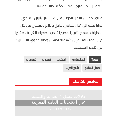
المصير بينما يقترح المغرب حكما ذاتيا موسعا.
وتبنى مجلس الامن الدولي في 25 نيسان/أبريل الماضي
قرارا يدعو الى "حل سياسي عادل ودائم ومقبول من كل
الاطراف يسمح بتقرير المصير لشعب الصحراء الغربية"، مشيرا
في الوقت نفسه إلى "أهمية تحسين وضع حقوق الانسان"
في هذه المنطقة.
Tags
البوليساريو
المغرب
تطورات
تهديدات
حمل السلاح
شبح الحرب
مواضيع ذات صلة
دلالات فشل ” العدالة والتنمية
“في الانتخابات العامة المغربية
2021-09-11