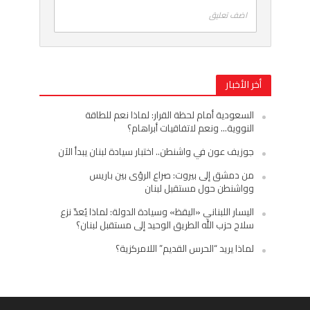
اضف تعليق
أخر الأخبار
السعودية أمام لحظة القرار: لماذا نعم للطاقة
النووية… ونعم لاتفاقيات أبراهام؟
جوزيف عون في واشنطن.. اختبار سيادة لبنان يبدأ الآن
من دمشق إلى بيروت: صراع الرؤى بين باريس
وواشنطن حول مستقبل لبنان
اليسار اللبناني «اليقظ» وسيادة الدولة: لماذا يُعدّ نزع
سلاح حزب الله الطريق الوحيد إلى مستقبل لبنان؟
لماذا يريد “الحرس القديم” اللامركزية؟