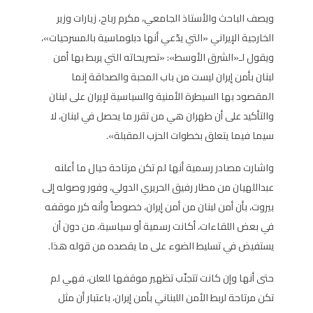
ويصف الباحث والأستاذ الجامعي، مكرم رباح، زيارات وزير
الخارجية الإيراني «التي يدّعي أنها دبلوماسية بالمسرحيات»،
ويقول لـ«الشرق الأوسط»: «تصريحاته التي يربط بها أمن
لبنان بأمن إيران ليست من باب المحبة والصداقة إنما
المقصود بها السيطرة الأمنية والسياسية لإيران على لبنان
والتأكيد على أن طهران هي من تقرر ما يحصل في لبنان، لا
سيما فيما يتعلق بخطوات الحزب المقبلة».
واشارت مصادر رسمية أنها لم تكن مرتاحة حيال ما أعلنه
عبداللهيان من مطار رفيق الحريري الدولي، وفور وصوله إلى
بيروت، بأن أمن لبنان من أمن إيران، خصوصاً وأنه كرر موقفه
في بعض اللقاءات، أكانت رسمية أو سياسية، من دون أن
يستفيض في تسليط الضوء على ما يقصده من قوله هذا.
حتى أنها وإن كانت تتجنّب تظهير موقفها للعلن، فهي لم
تكن مرتاحة لربط الأمن اللبناني بأمن إيران، باعتبار أن مثل