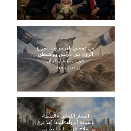
من دمشق إلى بيروت: صراع
الرؤى بين باريس وواشنطن
حول مستقبل لبنان
2026-07-13
اليسار اللبناني «اليقظ»
وسيادة الدولة: لماذا يُعدّ نزع
سلاح حزب الله الطريق