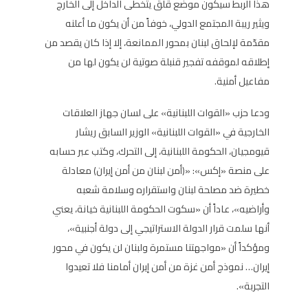
هذا الربط سيكون موضع قلق يتخطى الداخل إلى الخارج
ويثير ريبة المجتمع الدولي، خوفاً من أن يكون ما أعلنه
مقدّمة لإلحاق لبنان بمحور الممانعة، إلا إذا كان يقصد من
إطلاقه لموقفه تفجير قنبلة صوتية لن يكون لها من
مفاعيل أمنية.
ودعا حزب «القوات اللبنانية» على لسان جهاز العلاقات
الخارجية في «القوات اللبنانية» الوزير السابق ريشار
قيومجيان، الحكومة اللبنانية، إلى التحرك، وكتب عبر حسابه
على منصة «إكس»: «(أمن لبنان من أمن إيران) معادلة
خطيرة ضد مصلحة لبنان واستقراره وسلامة شعبه
وأراضيه»، عاداً أن «سكوت الحكومة اللبنانية خيانة، يعني
أنها سلمت قرار الدولة الاستراتيجي إلى دولة أجنبية»،
ومؤكداً أن «مواجهتنا مستمرة و‫لبنان لن يكون في محور
إيران… نموذج أمن غزة من أمن إيران أمامنا فلا تعيدوا
التجربة».