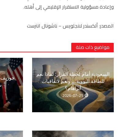
وإعادة مسؤولية الاستقرار الإقليمي إلى أهله.
المصدر: ألكسندر لانجلويس – ناشونال انترست
مواضيع ذات صلة
السعودية أمام لحظة القرار: لماذا نعم
جوزيف ع
للطاقة النووية… ونعم لاتفاقيات
س
أبراهام؟
2026-07-25