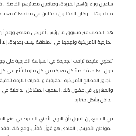
ساعيين وراء رؤاهم الفريدة، وصانعين مصائرهم الخاصة… في ال
مما بنوها – وكان التدخليون يتدخلون في مجتمعات معقد
هذا الخطاب غير مسبوق من رئيس أمريكي معاصر. ورغم أن ال
الخارجية الأمريكية ونهجها في المنطقة ليست بجديدة، إلا أنها 
تنطوي عقيدة ترامب الجديدة في السياسة الخارجية على جوا
حول العالم، مُخاضةً كل معركة في كل قارة للتأثير على
التجاوز المصالح الأمريكية الحقيقية والقدرات اللازمة لتحق
والعشرين. في غضون ذلك، استمرت المشاكل الداخلية في التف
الداخل بشكل متزايد.
في الواقع، إن القول بأن النهج الأمني ​​المفرط في صنع ا
المواطن الأمريكي العادي هو قولٌ مُقلِّل. ومع ذلك، فقد 