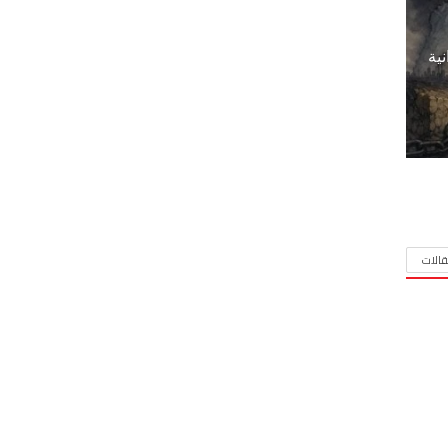
نية
الات