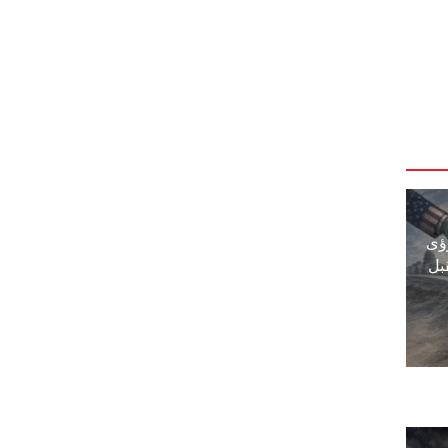
ؤى
بل