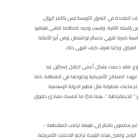
ايات المتحدة في الشرق الأوسط ليس بالأمر الهيّن.
رئاسته الثانية، ولسبب وجيه. فلطالما تباهى نتنياهو
ية كبيرة تنتهي بخسائر لواشنطن. ومن أبرز الأمثلة
ع. فقد دعمت بشكل أعمى احتلال إسرائيل غير
 ليهدد المصالح الأمريكية وجنودها في المنطقة. كما
ماعات متطرفة مثل تنظيم الدولة الإسلامية
الديمقراطية “، بينما نادرًا ما تتمسك بمبادئ حقوق
غير مضمون بالنظر إلى طبيعة ترامب المتقطعة –
ابح. وتعني هذه النتيجة تراجع التدخلات الأمريكية،