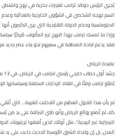
يُجري الرئيس دونالد ترامب تغييرات جذرية في نهج واشنطن ت
اتسم نهجه الشخصي في الشؤون الخارجية بالعدائية وعدم الق
الدبلوماسية وحكم الدولة التقليدية التي يرى الكثيرون أنها
وإذا ما تمسك ترامب بهذا النهج غير المألوف، مُركزًا سياسة 
فقد يدعم قادة المنطقة في سعيهم نحو بناء عصر جديد من ال
عقيدة الرياض
جسّد 
يُضيّع ترامب وقتًا في انتقاد الإدارات السابقة وسياساتها الإ
لم يأتِ هذا التحول العظيم من التدخلات الغربية… التي تُل
كلا، لم تُصنع روائع الرياض وأبو ظبي البراقة على يد من يُ
الليبرالية غير الربحية”، مثل أولئك الذين أنفقوا تريليونات ا
المدن. بل إن ولادة الشرق الأوسط الحديث جاءت على يد 