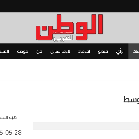
سات
الرأي
فيديو
اقتصاد
لايف ستايل
فن
موضة
المنت
أوسط
هبه المن
5-05-28