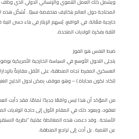
ويشمل ذلك العمل التنموي والإنساني الدولي الذي وظّف ع
المحتاجة حول العالم بتكاليف منخفضة نسبيًا . تُشكّل هذ
خارجية فعّالة. في الواقع، يُسهم الإيثار في بناء حسن النية
الثقة بفكرة الولايات المتحدة.
ضبط النفس هو الفوز
يتجلى التحول الأوسع في السياسة الخارجية الأمريكية بوضوح
العسكري المفرط تجاه المنطقة، على الأقل مقارنةً بالإدار
(تكاد تكون محاباة ) – وهو موقف يمكن لدول الخليج الغني
من المؤكد أن هذا ليس واقعًا جديدًا تمامًا. فقد دأبت العدي
لعقود، ويعود ذلك في المقام الأول إلى حاجة الولايات ال
الأسلحة . وقد دعمت هذه المغالطة عقلية “نظرية الاستقرار ا
عن التنمية . بل أدت إلى تراجع المنطقة.