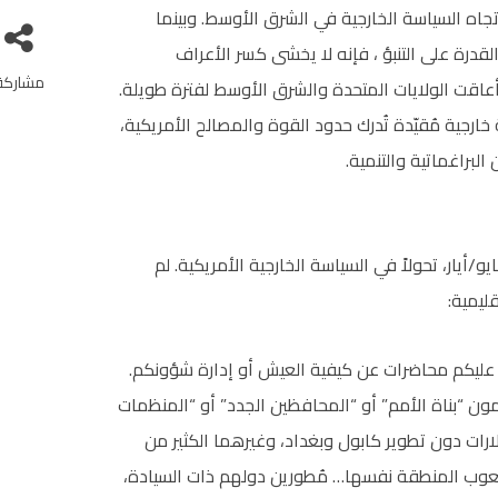
جاه السياسة الخارجية في الشرق الأوسط. وبينما
درة على التنبؤ ، فإنه لا يخشى كسر الأعراف
مشاركة
 أعاقت الولايات المتحدة والشرق الأوسط لفترة طويلة.
خارجية مُقيّدة تُدرك حدود القوة والمصالح الأمريكية،
براغماتية والتنمية.
أول خطاب خارجي رئيسي لترامب في الرياض، في 13 مايو/أيار، تحولاً في السياسة الخارجية الأمريكية. لم
قليمية:
قي عليكم محاضرات عن كيفية العيش أو إدارة شؤونكم.
سمون “بناة الأمم” أو “المحافظين الجدد” أو “المنظمات
لدولارات دون تطوير كابول وبغداد، وغيرهما الكثير من
شعوب المنطقة نفسها… مُطورين دولهم ذات السيادة،