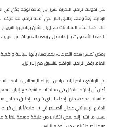
لكن تحولات ترامب الأخيرة تُشير إلى إعادة توجّه جدّي في 
ذلك. كما تُقدّم المحادثات مع إيران بشأن برنامجها النووي ، م
للضغط الأقصى “، بالإضافة إلى رفعه العقوبات عن سوريا، إش
يمكن تفسير هذه التحركات، بمفردها، بأنها سياسة واقعية ن
العام: رفض ترامب الواضح للتنسيق مع إسرائيل.
أعلن أن إدارته ستدخل في محادثات مباشرة مع إيران. و
مناسبات عديدة، منها إحداها التي شهدت إطلاق حماس سرا
الدفاع الإسرائيلي عيدان ألكسن
بسبب ما تشير إليه بعض التقارير من علاقة حميمة للغاية مع
وربما إحباط ترامب من الوضع الراهن.