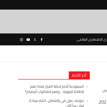
دى الاقتصادى العالمى
أخر الأخبار
السعودية أمام لحظة القرار: لماذا نعم
سي
للطاقة النووية… ونعم لاتفاقيات أبراهام؟
جوزيف عون في واشنطن.. اختبار سيادة
202
لبنان يبدأ الآن