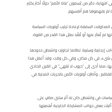
نهاية، دمّر من يُسمون “بناة الأمم” دولًا أكثر بكثير
ة لم يفهموها هم أنفسهم.
محاولات السابقة لإعادة ترتيب أولويات السياسة
لم تُعبّر عنها أو تُنفّذ بمثل هذا القدر من القوة.
نب إيجابية وسلبية. لطالما تجاوزت واشنطن حدودها
 كل شيء، في كل مكان، وفي كل وقت. وقد أغفل هذا
يقها، مما أدى إلى “حروب لا تنتهي” في القرن الحادي
اقم ، وأضرّت أولويات الأمن بالحريات المدنية في
لسياسات في واشنطن كان له أثر سلبي صافٍ على
أثبتت بعض جوانب المشاركة الخارجية أهميتها.