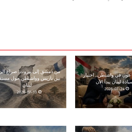
من دمشق إلى بيروت: صراع الر
ون في واشنطن.. اختبار
بين باريس وواشنطن حول مستق
يادة لبنان يبدأ الآن
لبنان
2026-07-24
2026-07-13