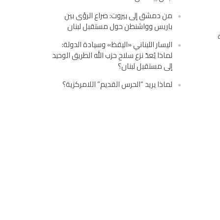
من دمشق إلى بيروت: صراع الرؤى بين
باريس وواشنطن حول مستقبل لبنان
اليسار اللبناني «اليقظ» وسيادة الدولة:
لماذا يُعدّ نزع سلاح حزب الله الطريق الوحيد
إلى مستقبل لبنان؟
لماذا يريد “الحرس القديم” اللامركزية؟