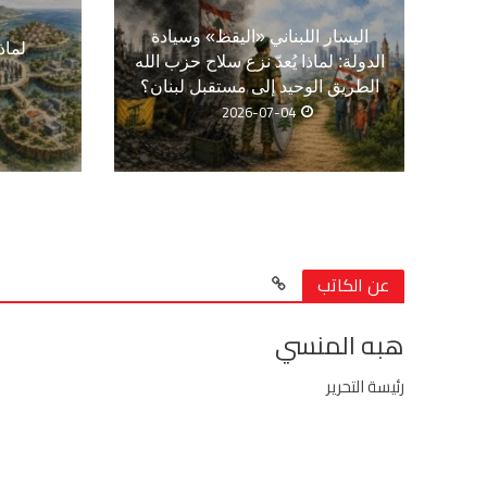
اليسار اللبناني «اليقظ» وسيادة
لماذ
الدولة: لماذا يُعدّ نزع سلاح حزب الله
الطريق الوحيد إلى مستقبل لبنان؟
2026-07-04
عن الكاتب
هبه المنسي
رئيسة التحرير