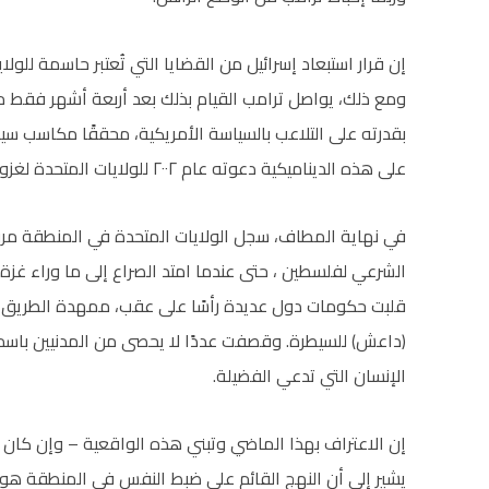
إن قرار استبعاد إسرائيل من القضايا التي تُعتبر حاسمة للول
ومع ذلك، يواصل ترامب القيام بذلك بعد أربعة أشهر فقط من 
بقدرته على التلاعب بالسياسة الأمريكية، محققًا مكاسب سياس
على هذه الديناميكية دعوته عام ٢٠٠٢ للولايات المتحدة لغزو العراق. وكلنا نعرف كيف انتهى ذلك.
في نهاية المطاف، سجل الولايات المتحدة في المنطقة مرو
الشرعي لفلسطين ، حتى عندما امتد الصراع إلى ما وراء غزة
قلبت حكومات دول عديدة رأسًا على عقب، ممهدة الطريق لج
(داعش) للسيطرة. وقصفت عددًا لا يحصى من المدنيين باسم ” 
الإنسان التي تدعي الفضيلة.
إن الاعتراف بهذا الماضي وتبني هذه الواقعية – وإن كان 
يشير إلى أن النهج القائم على ضبط النفس في المنطقة هو الر