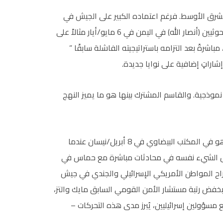
الشرق الأوسط. فرغم اعتماده الكبير على الجيش في
البداية، يُعدّ وقف إطلاق النار الذي أعلنه ترامب مع حركة الحوثيين (أنصار الله) في اليمن في 6 مايو/أيار مثالاً على
باشرةً بعد التزامه باستراتيجيته الفاشلة سابقًا ”
اراتٍ إضافية على نوايا جديدة.
موذجية. والقاسم المشترك بينها هو ما يميز النهج
في الواقع، حاصر ترامب رئيس الوزراء الإسرائيلي بنيامين نتنياهو في المكتب البيضاوي في 8 أبريل/نيسان عندما
فعل الشيء نفسه في محادثات مباشرة مع حماس في
ح المواطن الأمريكي الإسرائيلي والجندي في جيش
در في 11 مايو/أيار. إن قراره بخفض رتبة مستشار الأمن القومي السابق مايك والتز،
 مسؤولين إسرائيليين، يُبرز مدى هذه التحركات –