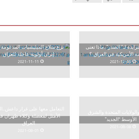
تزايدة لـ” الصدر”..ماذا تعنى
نزع سلاح الميليشيات المدعومة 
 الأمريكية في العراق ؟
إيران أولوية عاجلة للعراق
2021-11-11
2021-12-06
التعامل معها على غرار داعش..ا
والولايات المتحدة والشرق
الأمثل لمعضلة وكلاء طهران ف
الأوسط “الجديد”
العراق
2021-08-08
2021-08-01