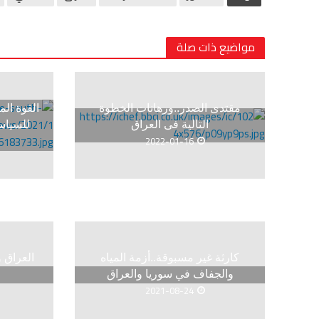
مواضيع ذات صلة
مقتدى الصدر..ورهانات الخطوة
القوة الم
التالية فى العراق
للسياسة
2022-01-16
كارثة غير مسبوقة..أزمة المياه
العراق 
والجفاف في سوريا والعراق
2021-08-24