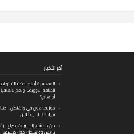
Fa
أخر الأخبار
Ins
السعودية أمام لحظة القرار: لما
Y
للطاقة النووية… ونعم لاتفاقيا
أبراهام؟
جوزيف عون في واشنطن.. اختبار
سيادة لبنان يبدأ الآن
من دمشق إلى بيروت: صراع الرؤ
باريس وواشنطن حول مستقبل ل