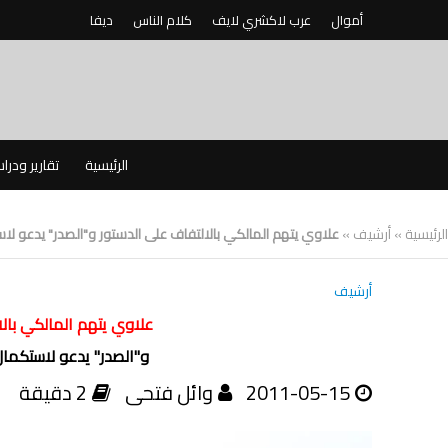
أموال
عرب لاكشري لايف
كلام الناس
ديفا
الرئيسية
تقارير ودرا
الرئيسية
»
أرشيف
»
علاوي يتهم المالكي بالالتفاف على الدستور و"الصدر" يدعو لاس
أرشيف
علاوي يتهم المالكي بالا
و"الصدر" يدعو لاستكمال
2011-05-15
وائل فتحى
2 دقيقة