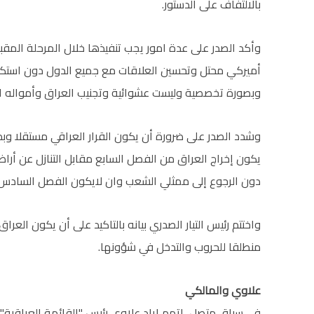
بالالتفاف على الدستور.
وأكد الصدر على عدة امور يجب تنفيذها خلال المرحلة المقبل
أميركي محتل وتحسين العلاقات مع جميع الدول دون استكبار
وبصورة تخصصية وليست عشوائية وتجنيب العراق وأمواله البن
وشدد الصدر على ضرورة أن يكون القرار العراقي مستقلا وبدو
يكون إخراج العراق من الفصل السابع مقابل التنازل عن أرا
دون الرجوع إلى ممثلي الشعب وان لايكون الفصل السادس او 
واختتم رئيس التيار الصدري بيانه بالتاكيد على أن يكون الع
منطلقا للحروب والتدخل في شؤونها.
علاوي والمالكي
في سياق متصل، اتهم اياد علاوي رئيس "القائمة العراقية"