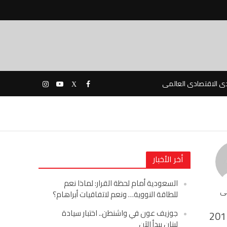
دى الاقتصادى العالمى
أخر الأخبار
السعودية أمام لحظة القرار: لماذا نعم
حى
للطاقة النووية… ونعم لاتفاقيات أبراهام؟
جوزيف عون في واشنطن.. اختبار سيادة
201
لبنان يبدأ الآن