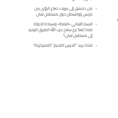
من دمشق إلى بيروت: صراع الرؤى بين
باريس وواشنطن حول مستقبل لبنان
اليسار اللبناني «اليقظ» وسيادة الدولة:
لماذا يُعدّ نزع سلاح حزب الله الطريق الوحيد
إلى مستقبل لبنان؟
لماذا يريد “الحرس القديم” اللامركزية؟