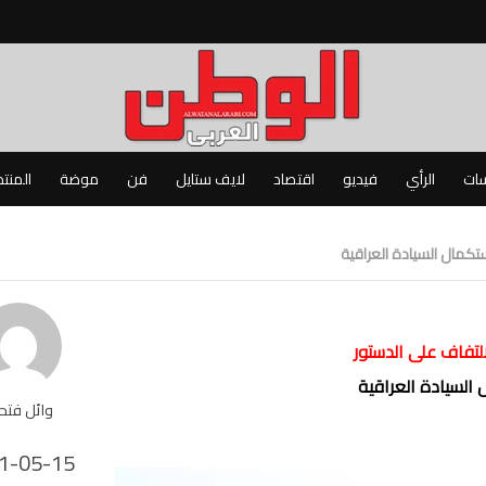
سات
الرأي
فيديو
اقتصاد
لايف ستايل
فن
موضة
المنت
تكمال السيادة العراقية
لتفاف على الدستور
 السيادة العراقية
وائل فت
1-05-15