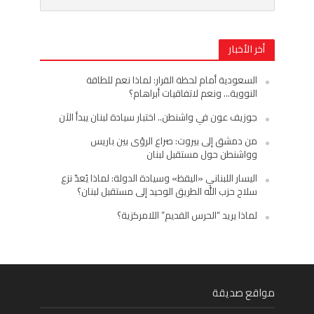
أخر الأخبار
السعودية أمام لحظة القرار: لماذا نعم للطاقة
النووية… ونعم لاتفاقيات أبراهام؟
جوزيف عون في واشنطن.. اختبار سيادة لبنان يبدأ الآن
من دمشق إلى بيروت: صراع الرؤى بين باريس
وواشنطن حول مستقبل لبنان
اليسار اللبناني «اليقظ» وسيادة الدولة: لماذا يُعدّ نزع
سلاح حزب الله الطريق الوحيد إلى مستقبل لبنان؟
لماذا يريد “الحرس القديم” اللامركزية؟
مواقع صديقة