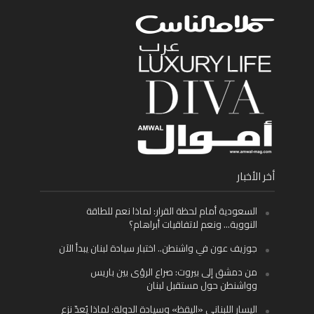
أخر الأخبار
السعودية أمام لحظة القرار: لماذا نعم للطاقة
النووية… ونعم لاتفاقيات أبراهام؟
جوزيف عون في واشنطن.. اختبار سيادة لبنان يبدأ الآن
من دمشق إلى بيروت: صراع الرؤى بين باريس
وواشنطن حول مستقبل لبنان
اليسار اللبناني «اليقظ» وسيادة الدولة: لماذا يُعدّ نزع