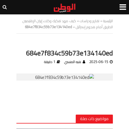
الرئيسية
»
تقارير ودراسات
»
كيف مهد تفكيك وكلاء إيران الإقليميين
الطريق أمام هجوم إسرائيل
»
684e7f834c59b73e134140ed
684e7f834c59b73e134140ed
2025-06-15
هبه المنسي
1 دقيقة
مواضيع ذات صلة