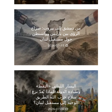
من دمشق إلى بيروت: صراع
الرؤى بين باريس وواشنطن
حول مستقبل لبنان
2026-07-13
اليسار اللبناني «اليقظ»
وسيادة الدولة: لماذا يُعدّ نزع
سلاح حزب الله الطريق
الوحيد إلى مستقبل لبنان؟
2026-07-04