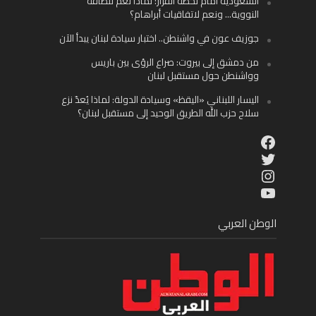
السعودية أمام لحظة القرار: لماذا نعم للطاقة
النووية… ونعم لاتفاقيات أبراهام؟
جوزيف عون في واشنطن.. اختبار سيادة لبنان يبدأ الآن
من دمشق إلى بيروت: صراع الرؤى بين باريس
وواشنطن حول مستقبل لبنان
اليسار اللبناني «اليقظ» وسيادة الدولة: لماذا يُعدّ نزع
سلاح حزب الله الطريق الوحيد إلى مستقبل لبنان؟
Facebook
Twitter
Instagram
YouTube
الوطن العربي