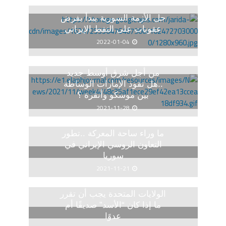
حل الأزمة السورية يبدأ بفرض
عقوبات على النفط الإيراني
2022-01-04
من أجل شرق أوسط جديد
..هل تقود الإمارات الوساطة
بين موسكو وأنقرة ؟
2021-11-28
ما وراء ساحة المعركة ..تطور
التعاون الروسي الإيراني في
سوريا
2021-11-21
الولايات المتحدة يجب أن تقرر
ما إذا كان “الأسد” صديقًا أم
عدوًا