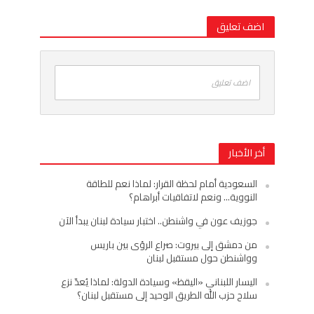
اضف تعليق
اضف تعليق
أخر الأخبار
السعودية أمام لحظة القرار: لماذا نعم للطاقة
النووية… ونعم لاتفاقيات أبراهام؟
جوزيف عون في واشنطن.. اختبار سيادة لبنان يبدأ الآن
من دمشق إلى بيروت: صراع الرؤى بين باريس
وواشنطن حول مستقبل لبنان
اليسار اللبناني «اليقظ» وسيادة الدولة: لماذا يُعدّ نزع
سلاح حزب الله الطريق الوحيد إلى مستقبل لبنان؟