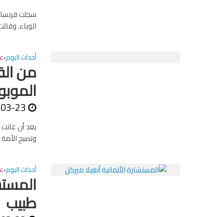
سجلت فرنسا أ
الوباء. وقالت شب
أحداث اليوم
عا
•
من القط
الموبو
-03-23
بعد أن عانت 
وتصبح الأمة 
أحداث اليوم
عا
•
المستش
طبيب