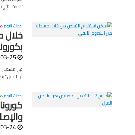
تحولت نتائج ت
أحداث اليوم
عا
•
خلال د
بكورونا
-03-25
في مسعى للحد
“بنتاغون” بصو
أحداث اليوم
ع
•
كورونا
والإصا
-03-24