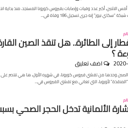
مس الاثنين، أكبر عدد وفيات وإصابات بفيروس كورونا المستجد، منذ بداية انت
كة “سكاي نيوز” إنه جرى تسجيل 186 وفاة في...
لم
ار إلى الطائرة.. هل تنقذ الصين القارة
ءة ؟
2020
اضف تعليق
الصين وحدها من تفشي فيروس كورونا، في شهره الأول، ها هي تنتصر على ال
“المنقذة” لأوروبا، التي تعاني مع تفشي الفيروس في...
لم
ارة الألمانية تدخل الحجر الصحي بسب