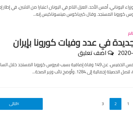
زراء اليوناني، أمس الأحد، العزل التام في اليونان اعتبارا من الاثنين، في إطار إ
س كورونا المستجد. وقال كيرياكوس ميتسوتاكيس إنه...
لم
ديدة في عدد وفيات كورونا بإيران
2020
اضف تعليق
أعلنت إيران، أمس الخميس، عن 149 وفاة إضافية بسبب فيروس كورونا المستجد خلال ا
1
2
3
التالى