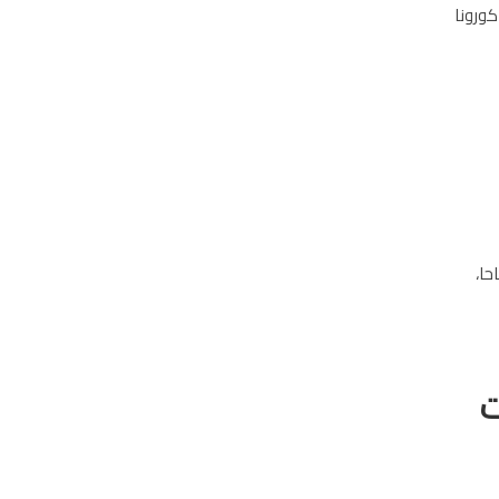
بة بفيروس كورونا
حا،
ت