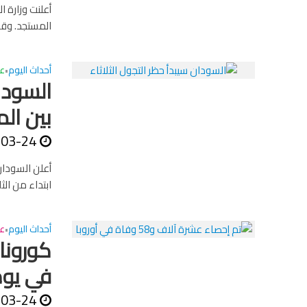
المستجد. وقا
أحداث اليوم
ع
•
السودا
بين ال
-03-24
أعلن السودان
ابتداء من الث
أحداث اليوم
عا
•
كورونا
في يوم
-03-24