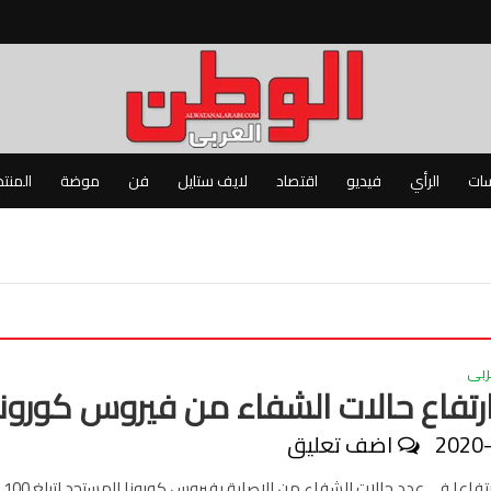
سات
الرأي
فيديو
اقتصاد
لايف ستايل
فن
موضة
المنت
ربى
ارتفاع حالات الشفاء من فيروس كورونا
2020
اضف تعليق
سجلت مصر 