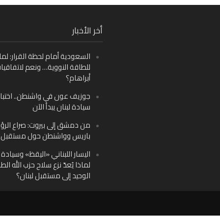
Fa
أخر الأخبار
Ins
السعودية أمام لحظة القرار: لما
Y
للطاقة النووية… ونعم لاتفاقيا
أبراهام؟
جوزيف عون في واشنطن.. اختبار
سيادة لبنان يبدأ الآن
من دمشق إلى بيروت: صراع الرؤ
باريس وواشنطن حول مستقبل ل
اليسار اللبناني «اليقظ» وسيادة ا
لماذا يُعدّ نزع سلاح حزب الله الط
الوحيد إلى مستقبل لبنان؟