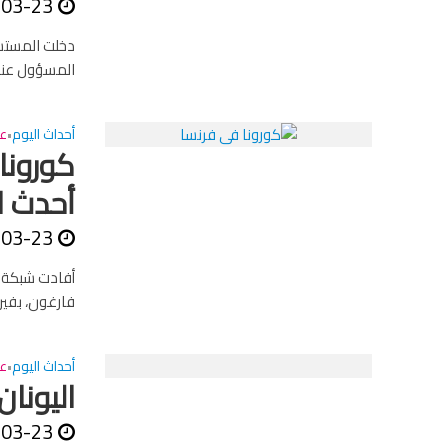
-03-23
دخلت المستشار
المسؤول عنها
أحداث اليوم
عا
•
كورونا
أحدث ا
-03-23
أفادت شبكة سك
فارغون، بفير
أحداث اليوم
عا
•
اليونان
-03-23