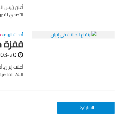
أعلن رئيس الو
التصدي لفيرو
أحداث اليوم
عا
•
قفزة ج
-03-20
الـ24 الماضية، لتصل الحصيلة إجمالية إلى 1284. وأوضح نائب وزير الصحة...
السابق