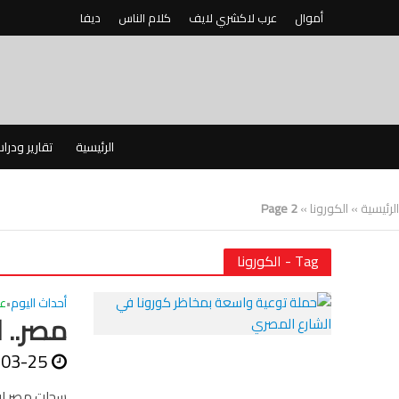
أموال
عرب لاكشري لايف
كلام الناس
ديفا
الرئيسية
تقارير ودرا
الرئيسية
»
الكورونا
»
Page 2
Tag - الكورونا
أحداث اليوم
ع
•
مصر.. 
-03-25