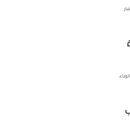
شار
وباء،
ب