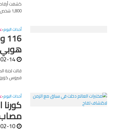
كشفت أرقام ر
1,800 شخص في الصين القارية، بعد وفاة 93 شخصا في مقاطعة هوبي. وأحصت...
أحداث اليوم
عا
•
16
هوبي 
-02-14
قالت لجنة ال
فيروس كورونا ال
أحداث اليوم
عا
•
مصاب 
-02-10