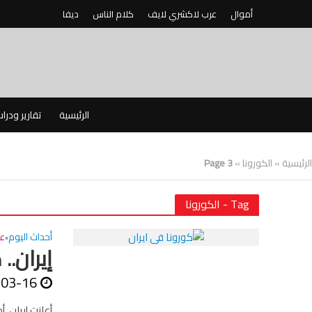
أموال
عرب لاكشري لايف
كلام الناس
ديفا
الرئيسية
تقارير ودرا
الرئيسية
»
الكورونا
»
Page 3
Tag - الكورونا
أحداث اليوم
عا
•
إيران.. كورون
-03-16