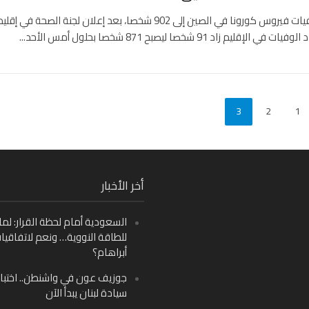
ارتفع عدد وفيات فيروس كورونا في الصين إلى 902 شخصا، بعد إعلان لجنة الصحة في إقلي
قليم زاد 91 شخصا ليصبح 871 شخصا بحلول أمس الأحد...
3
2
1
Fa
أخر الأخبار
Ins
السعودية أمام لحظة القرار: لما
Y
للطاقة النووية… ونعم لاتفاقيا
أبراهام؟
جوزيف عون في واشنطن.. اختبار
سيادة لبنان يبدأ الآن