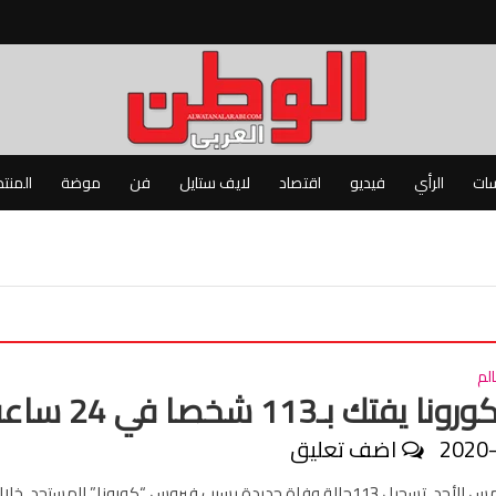
سات
الرأي
فيديو
اقتصاد
لايف ستايل
فن
موضة
المنت
لم
ا يفتك بـ113 شخصا في 24 ساعة
2020
اضف تعليق
أعلنت إيران، أمس الأحد، تسجيل 113حالة وفاة جديدة بسبب فيروس “كورونا” المستجد، خلا