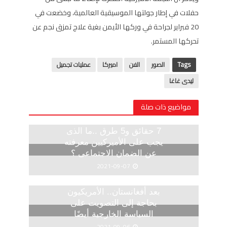
حفلات في إطار جولتها الموسيقية العالمية، وخضعت في
20 فبراير لجراحة في وركها الأيمن بغية علاج تمزق نجم عن
تحركها المستمر.
Tags
الصور
الفن
اميركا
عمليات تجميل
ليدى غاغا
مواضيع ذات صلة
7 حقائق و5 طرق ..ما الذى
يجب على الأميركيين معرفته
عن الضمان الاجتماعى ؟
2021-09-07
بعد أفغانستان.. الأمريكيون
بحاجة إلى التصويت على
السياسة الخارجية أيضًا