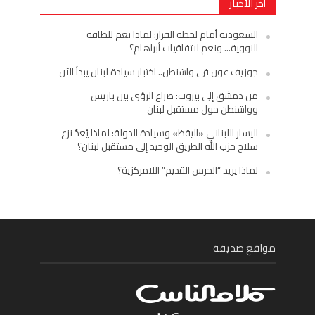
أخر الأخبار
السعودية أمام لحظة القرار: لماذا نعم للطاقة
النووية… ونعم لاتفاقيات أبراهام؟
جوزيف عون في واشنطن.. اختبار سيادة لبنان يبدأ الآن
من دمشق إلى بيروت: صراع الرؤى بين باريس
وواشنطن حول مستقبل لبنان
اليسار اللبناني «اليقظ» وسيادة الدولة: لماذا يُعدّ نزع
سلاح حزب الله الطريق الوحيد إلى مستقبل لبنان؟
لماذا يريد “الحرس القديم” اللامركزية؟
مواقع صديقة