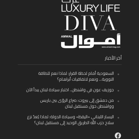
أخر الأخبار
السعودية أمام لحظة القرار: لماذا نعم للطاقة
النووية… ونعم لاتفاقيات أبراهام؟
جوزيف عون في واشنطن.. اختبار سيادة لبنان يبدأ الآن
من دمشق إلى بيروت: صراع الرؤى بين باريس
وواشنطن حول مستقبل لبنان
اليسار اللبناني «اليقظ» وسيادة الدولة: لماذا يُعدّ نزع
سلاح حزب الله الطريق الوحيد إلى مستقبل لبنان؟
Facebook