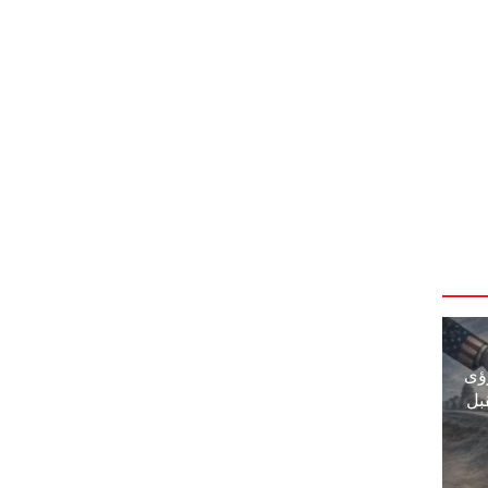
ؤى
بل