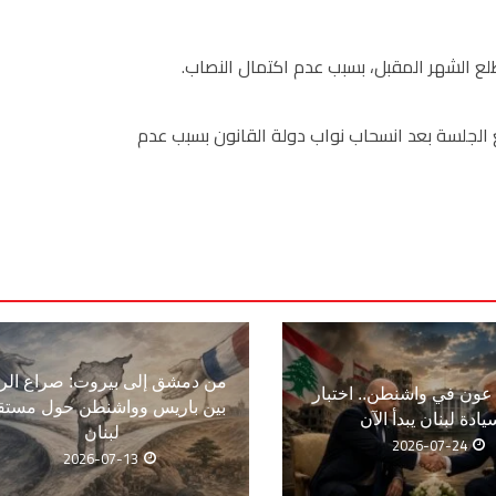
لع الشهر المقبل، بسبب عدم اكتمال النصاب.
الجلسة بعد انسحاب نواب دولة القانون بسبب عدم
من دمشق إلى بيروت: صراع الر
ون في واشنطن.. اختبار
بين باريس وواشنطن حول مستق
يادة لبنان يبدأ الآن
لبنان
2026-07-24
2026-07-13