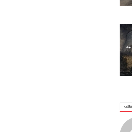
نية
الات