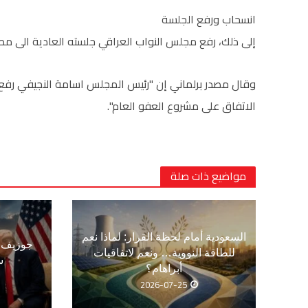
انسحاب ورفع الجلسة
إلى ذلك، رفع مجلس النواب العراقي جلسته العادية الى مط
وقال مصدر برلماني إن "رئيس المجلس اسامة النجيفي رفع 
الاتفاق على مشروع العفو العام".
مواضيع ذات صلة
السعودية أمام لحظة القرار: لماذا نعم
جوزيف ع
للطاقة النووية… ونعم لاتفاقيات
س
أبراهام؟
2026-07-25