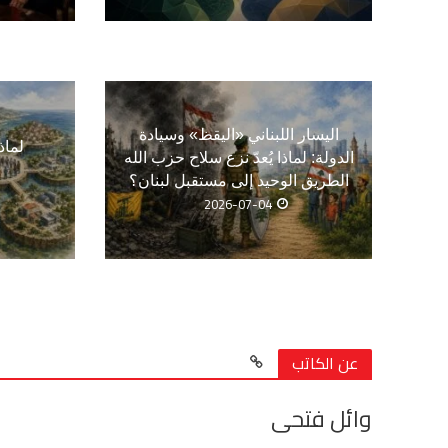
اليسار اللبناني «اليقظ» وسيادة
لماذ
الدولة: لماذا يُعدّ نزع سلاح حزب الله
الطريق الوحيد إلى مستقبل لبنان؟
2026-07-04
عن الكاتب
وائل فتحى