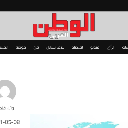
سات
الرأي
فيديو
اقتصاد
لايف ستايل
فن
موضة
المنت
وائل فت
1-05-08