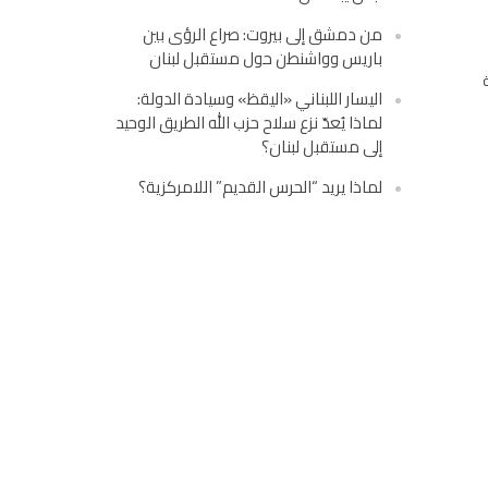
من دمشق إلى بيروت: صراع الرؤى بين
باريس وواشنطن حول مستقبل لبنان
اليسار اللبناني «اليقظ» وسيادة الدولة:
لماذا يُعدّ نزع سلاح حزب الله الطريق الوحيد
إلى مستقبل لبنان؟
لماذا يريد “الحرس القديم” اللامركزية؟