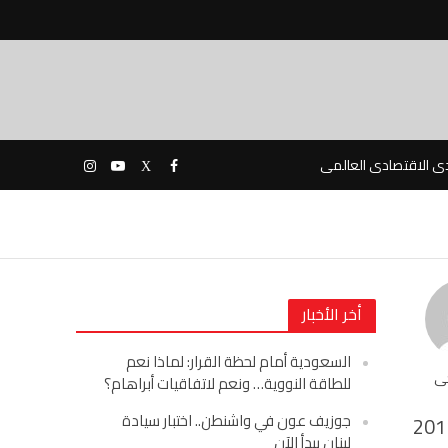
دى الاقتصادى العالمى
أخر الأخبار
السعودية أمام لحظة القرار: لماذا نعم
حى
للطاقة النووية… ونعم لاتفاقيات أبراهام؟
جوزيف عون في واشنطن.. اختبار سيادة
201
لبنان يبدأ الآن