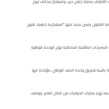
 الأطراف بمنزلة إعلان حرب واستفزاز مخالف لروح
 القانون ياسين مجيد بانها "استفزازية خطيرة، تفوح
التصريحات الطائشة المخالفة لروح الوحدة الوطنية
لة يائسة لتمزيق وحدة الصف الوطني، مؤكدة انها
مه بهدر مليارات الدولارات من المال العام، ووصف