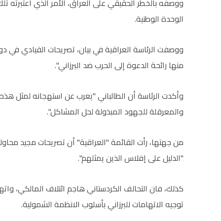
ووصفه بالخطر الحقيقي على العراق، الأمر الذي اعتبرته تلك
الوحدة الوطنية.
ووصفت الرئاسة العراقية في بيان، تصريحات القيادي في دولة
منها رائحة الدعوة إلى الحرب ضد البرزاني".
وأكدت الرئاسة أن الطالباني "يعرب عن استهجانه لمثل هذه 
والمعرقلة للجهود المبذولة لحل المشاكل".
من جهتها، رأت القائمة "العراقية" أن تصريحات مجيد محاو
"الدليل على إفلاس الذين يمثلهم".
كذلك، فان التحالف الكردستاني هاجم ائتلاف المالكي، واته
توجيه الاتهامات للبرزاني بأسلوب الانظمة الشمولية.