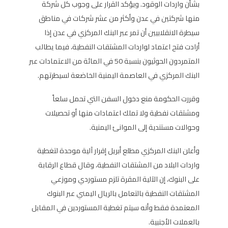
بشأن واردات الوقود. ويؤكد القرار على وجوب كل شركة
منها شركتين في عدن وأكثر من عشر شركات في مناطق
سيطرة الانقلابيين أن تمر عبر البنك المركزي في عدن إذا
أرادت فتح اعتماد لواردات المشتقات النفطية، فيما يطالب
المتمردون الحوثيون بنسبة 50 في المائة من الاعتمادات عبر
البنك المركزي في العاصمة اليمنية الخاضعة لسيطرتهم.
وقررت الحكومة منع دخول السفن التي تحمل سلعاً
ومشتقات نفطية ولا تملك اعتمادات منها أو تحصيلات
وحوالات مستندية إلى الموانئ اليمنية.
وأعلن البنك المركزي مطلع أبريل إقرار آلية موحدة لتغطية
واردات البلاد من المشتقات النفطية، وقال قطاع الرقابة
على البنوك، إن الآلية المقرة تلزم مستوردي وموزعي
المشتقات النفطية بالتعامل بالريال اليمني عبر البنوك
المعتمدة فقط وأنه سيتم تغطية المستوردين في المقابل
بالعملات الأجنبية.