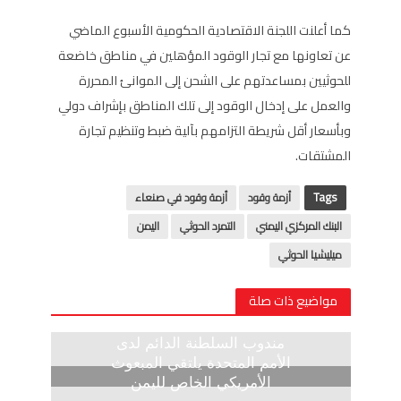
كما أعلنت اللجنة الاقتصادية الحكومية الأسبوع الماضي
عن تعاونها مع تجار الوقود المؤهلين في مناطق خاضعة
للحوثيين بمساعدتهم على الشحن إلى الموانئ المحررة
والعمل على إدخال الوقود إلى تلك المناطق بإشراف دولي
وبأسعار أقل شريطة التزامهم بآلية ضبط وتنظيم تجارة
المشتقات.
Tags
أزمة وقود
أزمة وقود في صنعاء
البنك المركزي اليمني
التمرد الحوثي
اليمن
ميليشيا الحوثي
مواضيع ذات صلة
مندوب السلطنة الدائم لدى
الأمم المتحدة يلتقي المبعوث
الأمريكي الخاص لليمن