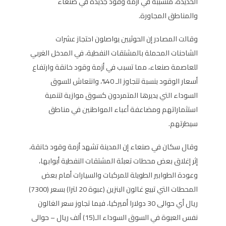
الحديدة، متسببة في أزمة وقود جديدة في صنعاء
والمناطق المجاورة.
وقالت المصادر إن الحوثيين يواصلون احتجاز عشرات
الشاحنات المحملة بالمشتقات النفطية، في المدخل الغربي
للعاصمة صنعاء، مما تسبب في أزمة وقود خانقة وارتفاع
أسعار الوقود بنسبة تتجاوز الـ 40%، وانتعاش للسوق
السوداء التي يديرها المتمردون كسوق موازية لتنمية
استثماراتهم ومضاعفة أعباء المواطنين في مناطق
سيطرتهم.
وقال سكان في صنعاء إن المدينة تشهد أزمة وقود خانقة،
إثر إغلاق بعض محطات تعبئة المشتقات النفطية أبوابها،
وعودة الطوابير الطويلة للمركبات والسيارات أمام بعض
المحطات التي تبيع غالون البنزين (عبوة 20 لترا) بسعر (7300)
ريال أي حوالى 30 دولارا أميركيا، فيما تجاوز سعر الغالون
نفس العبوة في السوق السوداء الـ(15) ألف ريال – حوالى