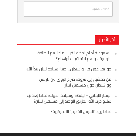
اضف تعليق
أخر الأخبار
السعودية أمام لحظة القرار: لماذا نعم للطاقة
النووية… ونعم لاتفاقيات أبراهام؟
جوزيف عون في واشنطن.. اختبار سيادة لبنان يبدأ الآن
من دمشق إلى بيروت: صراع الرؤى بين باريس
وواشنطن حول مستقبل لبنان
اليسار اللبناني «اليقظ» وسيادة الدولة: لماذا يُعدّ نزع
سلاح حزب الله الطريق الوحيد إلى مستقبل لبنان؟
لماذا يريد “الحرس القديم” اللامركزية؟