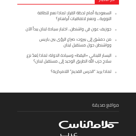
السعودية أمام لحظة القرار: لماذا نعم للطاقة
النووية… ونعم لاتفاقيات أبراهام؟
جوزيف عون في واشنطن.. اختبار سيادة لبنان يبدأ الآن
من دمشق إلى بيروت: صراع الرؤى بين باريس
وواشنطن حول مستقبل لبنان
اليسار اللبناني «اليقظ» وسيادة الدولة: لماذا يُعدّ نزع
سلاح حزب الله الطريق الوحيد إلى مستقبل لبنان؟
لماذا يريد “الحرس القديم” اللامركزية؟
مواقع صديقة