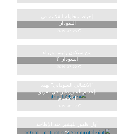
إحباط محاولة انقلابية في
السودان
2019-07-25
من سيكون رئيس وزراء
السودان ؟
2019-07-22
“الانتقالي السوداني” يهدد
بإعدام المتورطين في تفريق
الاعتصام
2019-06-17
أول ظهور للبشير منذ الإطاحة
به