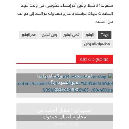
سقوط 31 قتيلا، وفق آخر إحصاء حكومي، في وقت تتهم
السلطات جهات مرتبطة بالخارج بمحاولة جر البلاد إلى دوامة
من العنف.
Tags
البشير
تنحي البشير
رحيل البشير
عمر البشير
مظاهرات السودان
مواضيع ذات صلة
لماذا يجب أن نوجّه اهتمامنا
نحو السودان؟
2021-02-15
السودان: اعتقال أجانب في
محاولة اغتيال حمدوك
2020-03-11