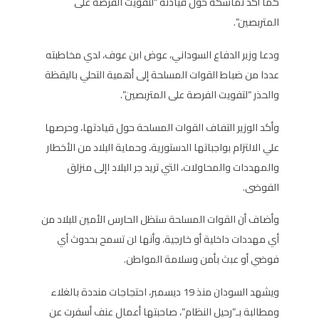
كما أكد تماسكه حول قيادته “لتفويت الفرصة على
المتربصين”.
ودعا وزير الدفاع السوداني، عوض ابن عوف، لدي مخاطبته
عددا من ضباط القوات المسلحة إلى أهمية التحلي باليقظة
والحذر “لتفويت الفرصة على المتربصين”.
وأكد الوزير التفاف القوات المسلحة حول قيادتها، وحرصها
علي الالتزام بواجباتها الدستورية، وحماية البلاد من الأخطار
والمهددات والمحاولات، التي تريد جر البلاد اإلى منزلق
الفوضى.
وأضاف أن القوات المسلحة ستظل الحارس الأمين للبلاد من
أي مهددات داخلية أو خارجية، وأنها لن تسمح بحدوث أي
فوضي أو عبث بأمن وسلامة المواطن.
ويشهد السودان منذ 19 ديسمبر، احتجاجات منددة بالغلاء
ومطالبة بـ”رحيل النظام”، صاحبتها أعمال عنف أسفرت عن