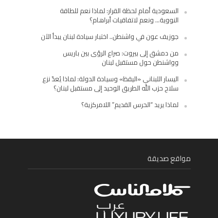
السعودية أمام لحظة القرار: لماذا نعم للطاقة
النووية… ونعم لاتفاقيات أبراهام؟
جوزيف عون في واشنطن.. اختبار سيادة لبنان يبدأ الآن
من دمشق إلى بيروت: صراع الرؤى بين باريس
وواشنطن حول مستقبل لبنان
اليسار اللبناني «اليقظ» وسيادة الدولة: لماذا يُعدّ نزع
سلاح حزب الله الطريق الوحيد إلى مستقبل لبنان؟
لماذا يريد “الحرس القديم” اللامركزية؟
مواقع صديقة