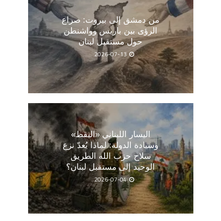
من دمشق إلى بيروت: صراع
الرؤى بين باريس وواشنطن
حول مستقبل لبنان
2026-07-13
اليسار اللبناني «اليقظ»
وسيادة الدولة: لماذا يُعدّ نزع
سلاح حزب الله الطريق
الوحيد إلى مستقبل لبنان؟
2026-07-04