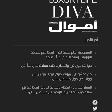
أخر الأخبار
السعودية أمام لحظة القرار: لماذا نعم للطاقة
النووية… ونعم لاتفاقيات أبراهام؟
جوزيف عون في واشنطن.. اختبار سيادة لبنان يبدأ الآن
من دمشق إلى بيروت: صراع الرؤى بين باريس
وواشنطن حول مستقبل لبنان
اليسار اللبناني «اليقظ» وسيادة الدولة: لماذا يُعدّ نزع
سلاح حزب الله الطريق الوحيد إلى مستقبل لبنان؟
Facebook
Twitter