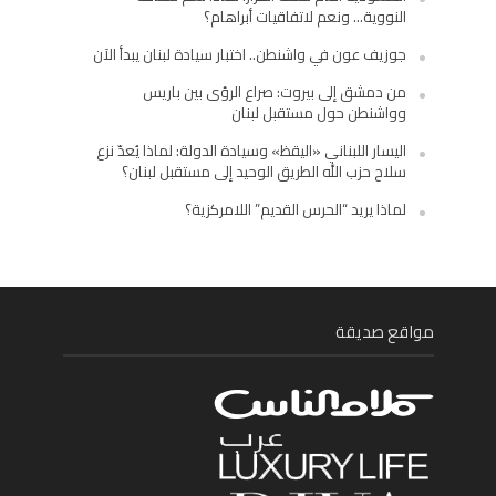
النووية… ونعم لاتفاقيات أبراهام؟
جوزيف عون في واشنطن.. اختبار سيادة لبنان يبدأ الآن
من دمشق إلى بيروت: صراع الرؤى بين باريس
وواشنطن حول مستقبل لبنان
اليسار اللبناني «اليقظ» وسيادة الدولة: لماذا يُعدّ نزع
سلاح حزب الله الطريق الوحيد إلى مستقبل لبنان؟
لماذا يريد “الحرس القديم” اللامركزية؟
مواقع صديقة