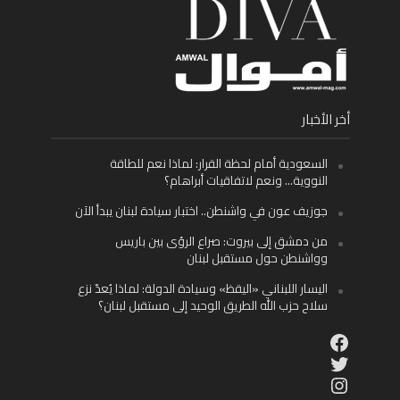
أخر الأخبار
السعودية أمام لحظة القرار: لماذا نعم للطاقة
النووية… ونعم لاتفاقيات أبراهام؟
جوزيف عون في واشنطن.. اختبار سيادة لبنان يبدأ الآن
من دمشق إلى بيروت: صراع الرؤى بين باريس
وواشنطن حول مستقبل لبنان
اليسار اللبناني «اليقظ» وسيادة الدولة: لماذا يُعدّ نزع
سلاح حزب الله الطريق الوحيد إلى مستقبل لبنان؟
Facebook
Twitter
Instagram