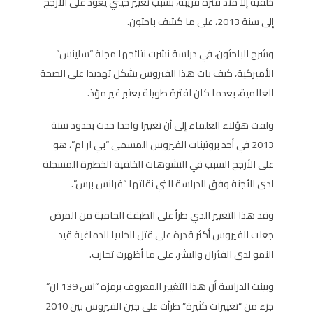
خلقية إلا منذ فترة قريبة، بسبب تغيير جيني يعود على الأرجح
إلى سنة 2013، على ما كشف باحثون.
وشرح الباحثون، في دراسة نشرت نتائجها مجلة “ساينس”
الأميركية، كيف بات هذا الفيروس يشكل تهديدا على الصحة
العالمية، بعدما كان لفترة طويلة يعتبر غير مؤذ.
ولفت هؤلاء العلماء إلى أن تغييرا واحدا حدث بحدود سنة
2013 في أحد بروتينات الفيروس المسمى “بي ار ام”، هو
على الأرجح السبب في التشوهات الخلقية الخطيرة المسجلة
لدى الأجنة وفق الدراسة التي نقلتها “فرانس برس”.
وقد هذا التغيير الذي طرأ على الطبقة الحامية من المرض
جعلت الفيروس أكثر قدرة على قتل الخلايا الدماغية قيد
النمو لدى الفئران والبشر، على ما أظهرت تجارب.
وبينت الدراسة أن هذا التغيير المعروف برمزه “اس 139 ان”
جزء من “تغييرات كثيرة” طرأت على جين الفيروس بين 2010