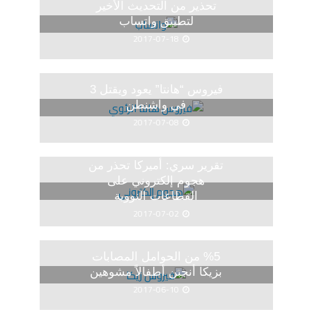
تحذير من التحديث الأخير
لتطبيق واتساب
2017-07-18
فيروس “هانتا” يعود ويقتل 3
في واشنطن
2017-07-08
تقرير سري: أميركا تحذر من
هجوم إلكتروني على
القطاعات النووية
2017-07-02
%5 من الحوامل المصابات
بزيكا أنجبن أطفالاً مشوهين
2017-06-10