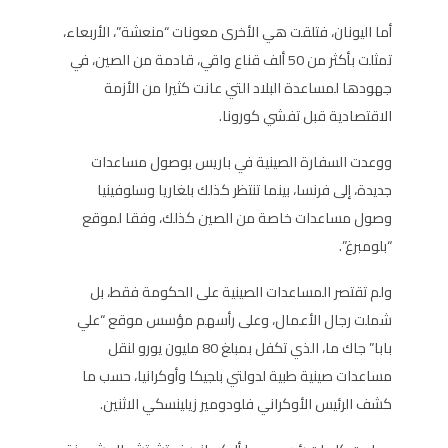
أما اليونان، فتلقت هي الأخرى معونات “منعشة”، الأربعاء،
تمثلت بأكثر من 50 ألف قناع واقي، قادمة من الصين، في
جهودها لمساعدة البلاد التي عانت كثيرا من الأزمة
الاقتصادية قبل تفشي كورونا.
ووعدت السفارة الصينية في باريس بوصول مساعدات
جديدة، إلى فرنسا، بينما تنتظر كذلك بلغاريا وسلوفينيا
وصول مساعدات خاصة من الصين كذلك، وفقا لموقع
“بلومبرغ”.
ولم تقتصر المساعدات الصينية على الحكومة فقط، بل
شملت رجال الأعمال، وعلى رأسهم مؤسس موقع “علي
بابا” جاك ما، الذي تكفل بمبلغ 80 مليون يورو لنقل
مساعدات صينية طبية لدولتي بلجيكا وأوكرانيا، حسب ما
كشف الرئيس الأوكراني فلودومير زيلينسكي الاثنين.