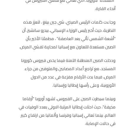
“المنقذة” لأوروبا، التي تعاني مع تفشي الفيروس في
أنحاء القارة.
وجاءت كلمات الرئيس الصيني، شي جين بينغ ، لتعزز هذه
النظرية، حيث أخبر رئيس الوزراء الإسباني، بيدرو سانشيز، أن
“أشعة الشمس تأتي بعد العاصفة” ، مطمئنا الأخير بأن
الصين مستعدة للتعاون مع إسبانيا لمحاربة تفشي المرض.
ودخلت الصين المنطقة الآمنة فيما يخص فيروس كورونا
المستجد، مع تراجع أعداد المصابين والمتوفين من جراء
المرض، فيما بدت الأرقام مفزعة في عدد من الدول
الأوروبية، وعلى رأسها إيطاليا وإسبانيا.
وبينما سيطرت الصين على الفيروس، تشهد أوروبا “أرقاما
مخيفة”، حيث احتلت إيطاليا المرتبة الاولى بعدد الوفيات في
العالم، بينما تعاني إسبانيا وفرنسا وألمانيا من ارتفاع كبير
في حالات الإصابة.