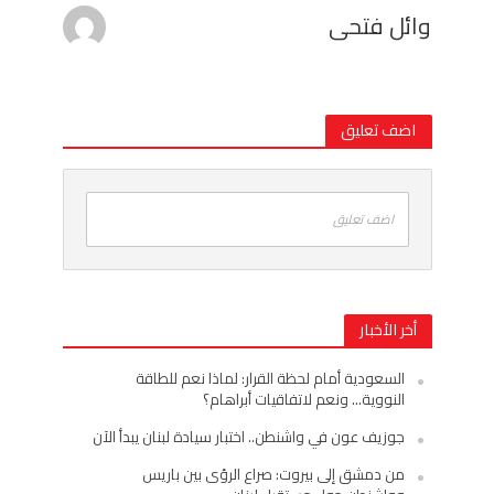
وائل فتحى
اضف تعليق
اضف تعليق
أخر الأخبار
السعودية أمام لحظة القرار: لماذا نعم للطاقة
النووية… ونعم لاتفاقيات أبراهام؟
جوزيف عون في واشنطن.. اختبار سيادة لبنان يبدأ الآن
من دمشق إلى بيروت: صراع الرؤى بين باريس