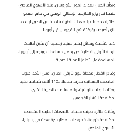
وبدأت الصين بمد يد العون للأوروبيين، منذ الأسبوع الماضي،
عندما نشر وزير الخارجية الإيطالي، لويجي دي مايو، فيديو
لطائرات محملة بالمعدات الطبية قادمة من الصين لبلاده،
التي أصبحت بؤرة تفشي الفيروس في أوروبا.
كما كشفت وسائل إعلام صينية رسمية، أن بكين أطلقت
الرحلة الأولى لقطار شحن يحمل مساعدات ويتجه إلى أوروبا،
للمساعدة على تجاوز المحنة الصحية.
وغادر القطار محطة ييوو شرقي الصين، أمس الأحد، صوب
العاصمة الإسبانية مدريد، محملا بـ110 آلاف كمامة طبية،
ومئات البدلات الواقية، والمستلزمات الطبية الأخرى،
لمكافحة انتشار الفيروس.
وكانت طائرة صينية محملة بالمعدات الطبية المخصصة
لمكافحة كورونا، قد وصلت لمطار سرقسطة في إسبانيا،
الأسبوع الماضي.