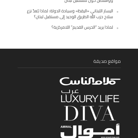
وواشنطن حول مستقبل لبنان
اليسار اللبناني «اليقظ» وسيادة الدولة: لماذا يُعدّ نزع
سلاح حزب الله الطريق الوحيد إلى مستقبل لبنان؟
لماذا يريد “الحرس القديم” اللامركزية؟
مواقع صديقة