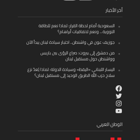
أخر الأخبار
السعودية أمام لحظة القرار: لماذا نعم للطاقة
النووية… ونعم لاتفاقيات أبراهام؟
جوزيف عون في واشنطن.. اختبار سيادة لبنان يبدأ الآن
من دمشق إلى بيروت: صراع الرؤى بين باريس
وواشنطن حول مستقبل لبنان
اليسار اللبناني «اليقظ» وسيادة الدولة: لماذا يُعدّ نزع
سلاح حزب الله الطريق الوحيد إلى مستقبل لبنان؟
Facebook
Twitter
Instagram
YouTube
الوطن العربي