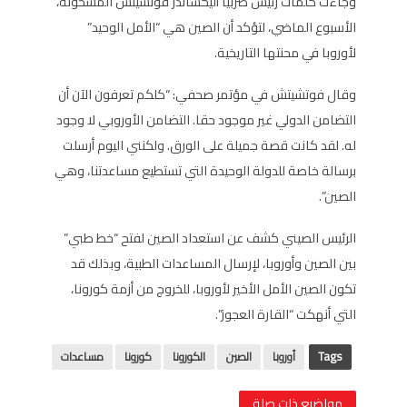
وجاءت كلمات رئيس صربيا أليكساندر فوتشيتش المشحونة،
الأسبوع الماضي، لتؤكد أن الصين هي “الأمل الوحيد”
لأوروبا في محنتها التاريخية.
وقال فوتشيتش في مؤتمر صحفي: “كلكم تعرفون الآن أن
التضامن الدولي غير موجود حقا. التضامن الأوروبي لا وجود
له. لقد كانت قصة جميلة على الورق. ولكنني اليوم أرسلت
برسالة خاصة للدولة الوحيدة التي تستطيع مساعدتنا، وهي
الصين”.
الرئيس الصيني كشف عن استعداد الصين لفتح “خط طبي”
بين الصين وأوروبا، لإرسال المساعدات الطبية، وبذلك قد
تكون الصين الأمل الأخير لأوروبا، للخروج من أزمة كورونا،
التي أنهكت “القارة العجوز”.
Tags
أوروبا
الصين
الكورونا
كورونا
مساعدات
مواضيع ذات صلة