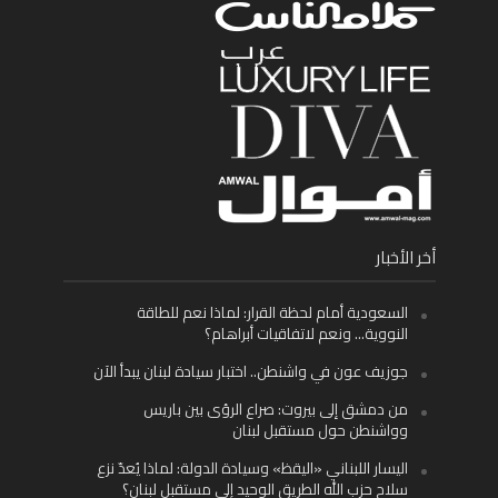
أخر الأخبار
السعودية أمام لحظة القرار: لماذا نعم للطاقة
النووية… ونعم لاتفاقيات أبراهام؟
جوزيف عون في واشنطن.. اختبار سيادة لبنان يبدأ الآن
من دمشق إلى بيروت: صراع الرؤى بين باريس
وواشنطن حول مستقبل لبنان
اليسار اللبناني «اليقظ» وسيادة الدولة: لماذا يُعدّ نزع
سلاح حزب الله الطريق الوحيد إلى مستقبل لبنان؟