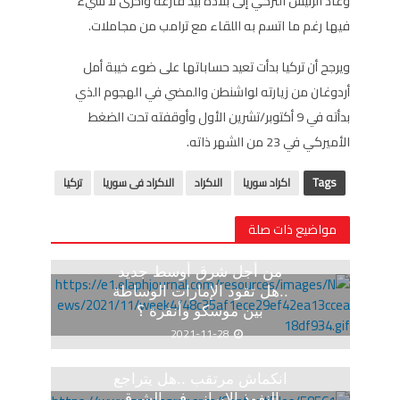
وعاد الرئيس التركي إلى بلاده بيد فارغة وأخرى لا شيء
فيها رغم ما اتسم به اللقاء مع ترامب من مجاملات.
ويرجح أن تركيا بدأت تعيد حساباتها على ضوء خيبة أمل
أردوغان من زيارته لواشنطن والمضي في الهجوم الذي
بدأته في 9 أكتوبر/تشرين الأول وأوقفته تحت الضغط
الأميركي في 23 من الشهر ذاته.
Tags
اكراد سوريا
الاكراد
الاكراد فى سوريا
تركيا
مواضيع ذات صلة
من أجل شرق أوسط جديد
..هل تقود الإمارات الوساطة
بين موسكو وأنقرة ؟
2021-11-28
انكماش مرتقب ..هل يتراجع
النفوذ الإيرانى فى الشرق