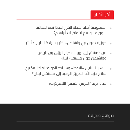
أخر الأخبار
السعودية أمام لحظة القرار: لماذا نعم للطاقة
النووية… ونعم لاتفاقيات أبراهام؟
جوزيف عون في واشنطن.. اختبار سيادة لبنان يبدأ الآن
من دمشق إلى بيروت: صراع الرؤى بين باريس
وواشنطن حول مستقبل لبنان
اليسار اللبناني «اليقظ» وسيادة الدولة: لماذا يُعدّ نزع
سلاح حزب الله الطريق الوحيد إلى مستقبل لبنان؟
لماذا يريد “الحرس القديم” اللامركزية؟
مواقع صديقة