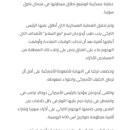
عملية عسكرية لتوسيع نطاق سيطرتها في شمال شرق
سوريا.
ولم تحقق العملية العسكرية التي أطلق عليها الرئيس
التركي رجب طيب أردوغان اسم “نبع السلام” الأهداف التي
أعلنتها أنقرة بعد أن تدخلت الولايات المتحدة وأوقفت
الهجوم بناء على اتفاق ينص على إخلاء تلك المنطقة من
المسلحين الأكراد.
وخضعت تركيا في النهاية للضغوط الأميركية على أمل أن
ترضي الحليف الأميركي واحتواء ضغوطه.
والتقى أردوغان مؤخرا بالرئيس الأميركي دونالد ترامب في
واشنطن في زيارة خيم عليها التوتر في ظل خلافات بين
البلدين ومن ضمنها الهجوم التركي على أكراد سوريا وشراء
أنقرة منظومة صواريخ اس 400 الروسية.