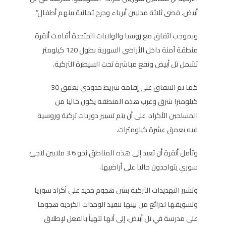
أبيض. قضى ثلاثة مدنيين أبرياء وجرح ثمانية بينهم أطفال”.
وبموجب اتفاق مع روسيا والولايات المتحدة أقامت أنقرة
منطقة آمنة داخل الأراضي السورية بطول 120 كيلومتر
تشمل تل أبيض وتقع مباشرة تحت السيطرة التركية.
كما تم الاتفاق على إقامة شريط حدودي بعمق 30
كيلومترا شرق وغرب هذه المنطقة يكون خاليا من
المسلحين الأكراد، على أن يتم تسيير دوريات تركية وروسية
فيه بعمق عشرة كيلومترات.
وتأمل أنقرة أن تعيد إلى هذه المناطق نحو 3.6 ملايين لاجئ
سوري يتواجدون حاليا على أراضيها.
وتشير التهديدات التركية بشن هجوم جديد على أكراد سوريا
وتسويقها لذرائع من بينها تنفيذ الوحدات الكردية هجوما
على مدرسة في تل أبيض، إلى أنها تتهيأ بالفعل لإطلاق