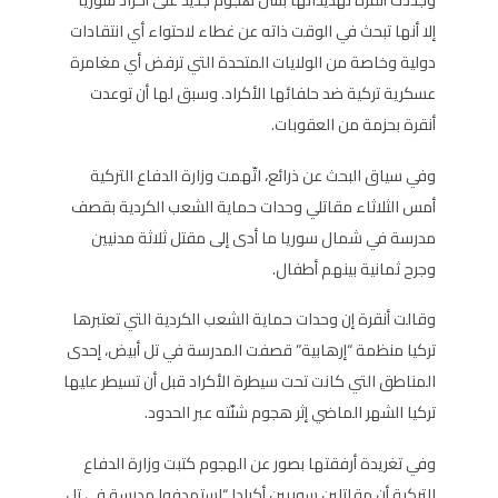
إلا أنها تبحث في الوقت ذاته عن غطاء لاحتواء أي انتقادات
دولية وخاصة من الولايات المتحدة التي ترفض أي مغامرة
عسكرية تركية ضد حلفائها الأكراد. وسبق لها أن توعدت
أنقرة بحزمة من العقوبات.
وفي سياق البحث عن ذرائع، اتّهمت وزارة الدفاع التركية
أمس الثلاثاء مقاتلي وحدات حماية الشعب الكردية بقصف
مدرسة في شمال سوريا ما أدى إلى مقتل ثلاثة مدنيين
وجرح ثمانية بينهم أطفال.
وقالت أنقرة إن وحدات حماية الشعب الكردية التي تعتبرها
تركيا منظمة “إرهابية” قصفت المدرسة في تل أبيض، إحدى
المناطق التي كانت تحت سيطرة الأكراد قبل أن تسيطر عليها
تركيا الشهر الماضي إثر هجوم شنّته عبر الحدود.
وفي تغريدة أرفقتها بصور عن الهجوم كتبت وزارة الدفاع
التركية أن مقاتلين سوريين أكرادا “استهدفوا مدرسة في تل