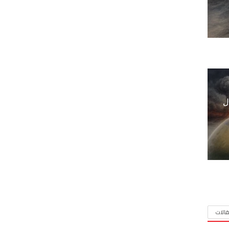
ل
الات