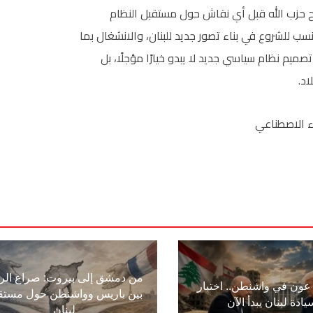
اح حزب الله قبل أي نقاش حول مستقبل النظام
سب للشروع في بناء تصور جديد للبنان، والانشغال بما
يم نظام سياسي جديد لا يبدو خيارًا مؤجلًا، بل
اد.
ء الاصطناعي
من دمشق إلى بيروت: صراع الر
ون في واشنطن.. اختبار
بين باريس وواشنطن حول مستق
يادة لبنان يبدأ الآن
لبنان