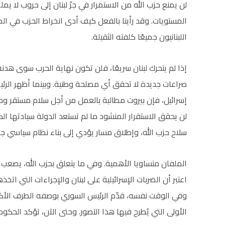
لن يمنع حزب الله من الاستمرار في جرّ لبنان إلى حروب لا يم
المستويات. وقد رأينا بالفعل كيف أدى انخراط الحزب في ال
اللبنانيون جميعًا كلفته الثقيلة.
إذا لم يتحرك لبنان سريعًا، فلن تكون نهاية الحرب سوى هدنة 
صراعات جديدة لا تحقق أي مصلحة وطنية. وبينما أظهر الرئي
إسرائيل، فإن بيروت مطالبة بالعمل من أجل سلام مستقر وطو
لن يحقق الاستقرار المنشود ما لم تستعد الدولة سيادتها ال
سلاح حزب الله، وإطلاق مسار يؤدي إلى بناء نظام سياسي جد
الملفان متساويا الأهمية. وفي ما يتعلق بحزب الله، يصعب ت
اعتبر أن الضربات الإسرائيلية على لبنان والإجراءات التي اتخذ
وفي الوقت نفسه، قدّم الرئيس السوري بوصفه الطرف الأكث
الأولى التي يُطرح فيها هذا التصور. وحتى الآن، تؤكد الحكو