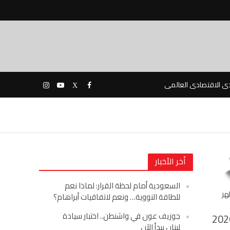
دى الاقتصادى العالمى
أخر الأخبار
السعودية أمام لحظة القرار: لماذا نعم
هر
للطاقة النووية… ونعم لاتفاقيات أبراهام؟
جوزيف عون في واشنطن.. اختبار سيادة
202
لبنان يبدأ الآن