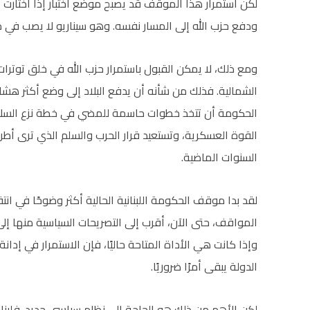
لكن استمرار هذا الموقف قد يصبح موضع اختبار إذا اختارت إ
ودفع حزب الله إلى المسار نفسه. وهو سيناريو لا يصب في مص
ومع ذلك، لا يمكن القبول باستمرار حزب الله في خلق توترات
الشمالية. فذلك من شأنه أن يدفع البلاد إلى وضع أكثر هش
الحكومة أن تتخذ خطوات حاسمة للمضي في خطة نزع السلاح،
القوة العسكرية، وتستعيد قرار الحرب والسلم الذي ترى أطرا
السنوات الماضية.
لقد بدا موقف الحكومة اللبنانية الحالية أكثر وضوحًا في انت
المواقف، حتى الآن، أقرب إلى التصريحات السياسية منها إل
وإذا كانت هي الأداة المتاحة حاليًا، فإن الاستمرار في إدان
الدولة يبقى أمرًا ضروريًا.
لكن الأهم من ذلك هو الحاجة إلى نظام سياسي جديد. فلبنان 