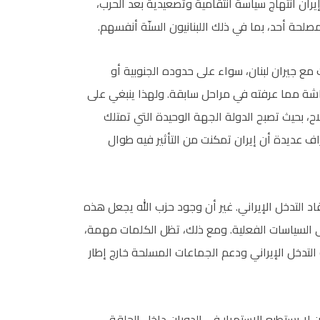
يران انتهاج سياسة انتقامية وتصعيدية بعد الحرب،
لحة أحد، بما في ذلك اللبنانيون السنّة أنفسهم.
 مع جيران لبنان، سواء على حدوده الجنوبية أو
اشة مما عرفته في مراحل سابقة. ولهذا ينبغي على
 بحيث تصبح الدولة الجهة الوحيدة التي تمتلك
ف عديدة أن إيران تمكنت من التأثير فيه طوال
قاد التدخل الإيراني. غير أن وجود حزب الله يجعل هذه
ى السياسات الفعلية. ومع ذلك، تظل الكلمات مهمة،
ة التدخل الإيراني ودعم الجماعات المسلحة خارج إطار
لا يستطيع الاستمرار في الدوران داخل الحلقة