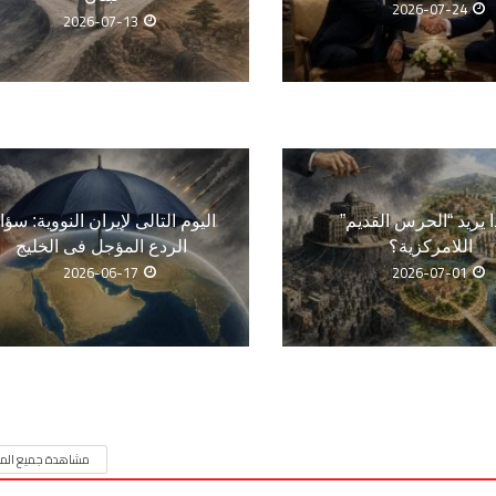
2026-07-24
2026-07-13
ا يريد “الحرس القديم”
اليوم التالى لإيران النووية: سؤا
اللامركزية؟
الردع المؤجل فى الخليج
2026-06-17
2026-07-01
مشاهدة جميع المق