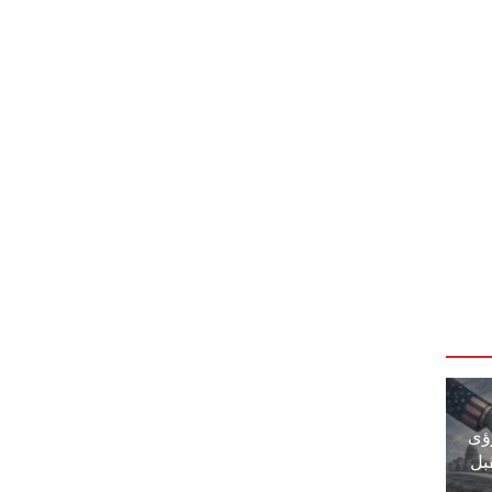
ؤى
بل