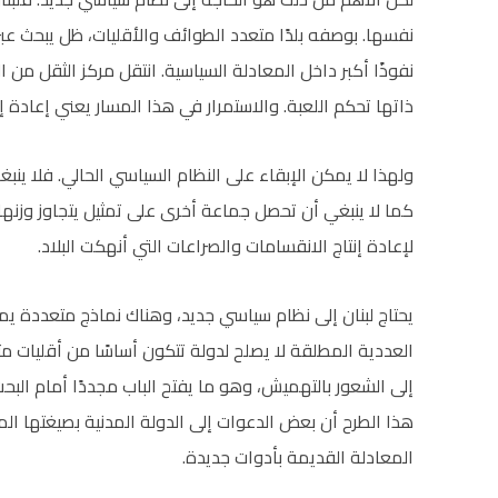
نفسها. بوصفه بلدًا متعدد الطوائف والأقليات، ظل يبحث عب
نفوذًا أكبر داخل المعادلة السياسية. انتقل مركز الثقل من ال
ذاتها تحكم اللعبة. والاستمرار في هذا المسار يعني إعادة إ
ولهذا لا يمكن الإبقاء على النظام السياسي الحالي. فلا ين
كما لا ينبغي أن تحصل جماعة أخرى على تمثيل يتجاوز وزنها
لإعادة إنتاج الانقسامات والصراعات التي أنهكت البلاد.
يحتاج لبنان إلى نظام سياسي جديد، وهناك نماذج متعددة يمك
العددية المطلقة لا يصلح لدولة تتكون أساسًا من أقليات 
إلى الشعور بالتهميش، وهو ما يفتح الباب مجددًا أمام الب
هذا الطرح أن بعض الدعوات إلى الدولة المدنية بصيغتها المطروح
المعادلة القديمة بأدوات جديدة.