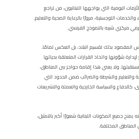
ات اليومية التي يواجهها اللبنانيون، من تراجع
الخدمات اللوجستية، مرورًا بالرعاية الصحية والتعليم.
رمي مركزي شبيه بالنموذج الفرنسي.
ليس المقصود بذلك تقسيم البلاد، بل العكس تمامًا.
دارة شؤونها واتخاذ القرارات المتعلقة بحياتها
مستقبلها. ولا يعني هذا إقامة حواجز بين المناطق،
حة والتعليم والشرطة والضرائب ضمن الحدود التي
برى، كالدفاع والسياسة الخارجية والعملة والتشريعات
يمنح جميع المكونات اللبنانية شعورًا أكبر بالتمثيل،
 المناطق المختلفة.