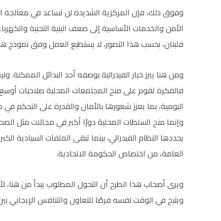
وفوق ذلك، فإن المركزية الشديدة لن تساعد في معالجة الأزم
الأمن والخدمات الأساسية إلى ضعف البنية التحتية والكهرباء و
فلبنان، بحسب هذا التصور، لا يستطيع العمل وفق نموذج ه
ومن هنا يبرز خيار الفيدرالية بوصفه أحد البدائل الممكنة. و
فالفكرة تقوم على منح المجتمعات المحلية صلاحيات أوسع لإ
اليومية، بما يعزز شعورها بالأمان والقدرة على التحكم في 
وإنما منح السلطات المحلية دورًا أكبر في مجالات مثل الص
يحددها النظام الفيدرالي، بينما تبقى الملفات السيادية الك
العامة، من اختصاص الحكومة الاتحادية.
ويرى أصحاب هذا الطرح أن التحول المطلوب يبدأ من هنا، لأنه 
ويتيح في الوقت نفسه فرصًا للتعاون والتنافس الإيجابي بين