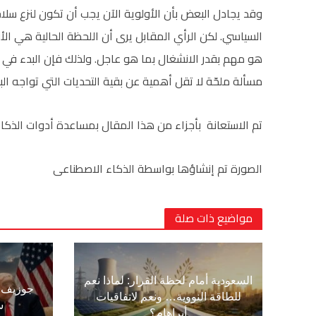
وقد يجادل البعض بأن الأولوية الآن يجب أن تكون لنزع سل
السياسي. لكن الرأي المقابل يرى أن اللحظة الحالية هي الأن
هو مهم بقدر الانشغال بما هو عاجل. ولذلك فإن البدء في تصم
مسألة ملحّة لا تقل أهمية عن بقية التحديات التي تواجه البل
تم الاستعانة بأجزاء من هذا المقال بمساعدة أدوات الذكا
الصورة تم إنشاؤها بواسطة الذكاء الاصطناعى
مواضيع ذات صلة
السعودية أمام لحظة القرار: لماذا نعم
جوزيف ع
للطاقة النووية… ونعم لاتفاقيات
س
أبراهام؟