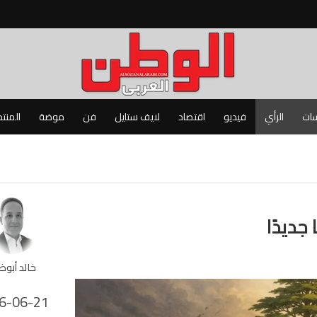
سات
الرأي
فيديو
اقتصاد
لايف ستايل
فن
موضة
المنت
 جديدًا
خالد أبوظ
6-06-21