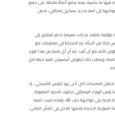
لك فيها ما يكسبه، بينما يدفع أثمانًا باهظة على جميع
مواجهة إلى استدعاء رد عسكري إسرائيلي، تحمل
مؤقتة. فالبلاد ما زالت معرضة لخطر الانزلاق إلى
س قدرًا من الجرأة عبر الانخراط في مفاوضات مع
يل الأمد مع تل أبيب. غير أن أي مسار من هذا النوع
كاملة. ويتطلب ذلك خطوتين أساسيتين: تنفيذ خطة لنزع
يد.
جاهل التصريحات التي أدلى بها الرئيس الأمريكي ، إذ
ها رئيس الوزراء الإسرائيلي تجاوزت الحدود المقبولة.
ر قدرة على مواجهة حزب الله. وهذه ليست المرة
مة السورية الجديدة رفضها التدخل في الشأن اللبناني،