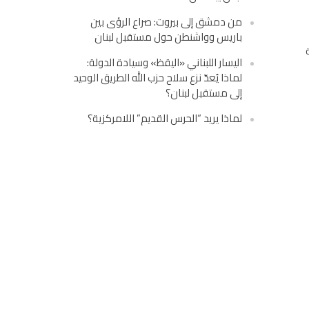
من دمشق إلى بيروت: صراع الرؤى بين
باريس وواشنطن حول مستقبل لبنان
اليسار اللبناني «اليقظ» وسيادة الدولة:
لماذا يُعدّ نزع سلاح حزب الله الطريق الوحيد
إلى مستقبل لبنان؟
لماذا يريد “الحرس القديم” اللامركزية؟